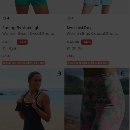
4
4
Surfing By Moonlight
Sweetest Day
Women Green Sweat Shorts
Women Blue Casual Shorts
55%
55%
€ 40,00
€ 45,00
€ 18,00
€ 20,25
SALE
SALE
SALE ON SALE 25% EXTRA
SALE ON SALE 25% EXTRA