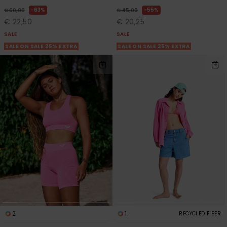
63%
55%
€ 60,00
€ 45,00
€ 22,50
€ 20,25
SALE
SALE
SALE ON SALE 25% EXTRA
SALE ON SALE 25% EXTRA
2
1
RECYCLED FIBER