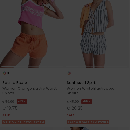
Vaatteet
Lisätarvik
Kengät
Fitness
Snow
3
1
Scenic Route
Sunkissed Spirit
Women Orange Elastic Waist
Women White Elasticated
Shorts
Shorts
63%
55%
€ 50,00
€ 45,00
€ 18,75
€ 20,25
SALE
SALE
SALE ON SALE 25% EXTRA
SALE ON SALE 25% EXTRA