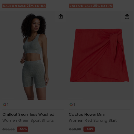
SALE ON SALE 25% EXTRA
SALE ON SALE 25% EXTRA
1
1
Chillout Seamless Washed
Cactus Flower Mini
Women Green Sport Shorts
Women Red Sarong Skirt
55%
48%
€ 50,00
€ 50,00