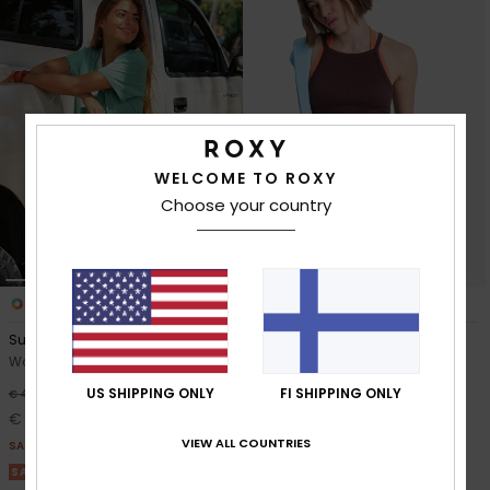
WELCOME TO ROXY
Choose your country
1
1
Sunlit Smiles
Lekeitio Break
Women Blue Elasticated Shorts
Women Black Beach Shorts
US SHIPPING ONLY
FI SHIPPING ONLY
55%
55%
€ 45,00
€ 45,00
€ 20,25
€ 20,25
VIEW ALL COUNTRIES
SALE
SALE
SALE ON SALE 25% EXTRA
SALE ON SALE 25% EXTRA