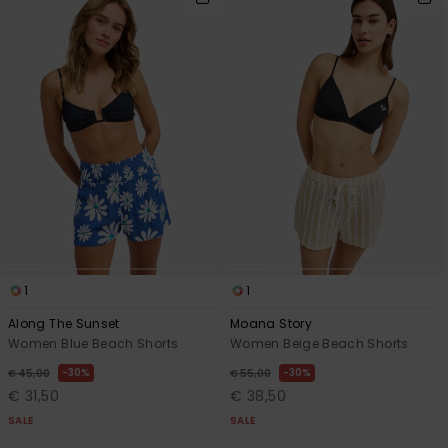
1
1
Along The Sunset
Moana Story
Women Blue Beach Shorts
Women Beige Beach Shorts
30%
30%
€ 45,00
€ 55,00
€ 31,50
€ 38,50
SALE
SALE