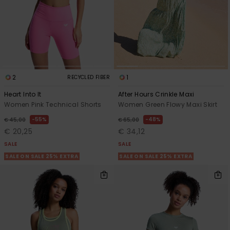
2
1
RECYCLED FIBER
Heart Into It
After Hours Crinkle Maxi
Women Pink Technical Shorts
Women Green Flowy Maxi Skirt
55%
48%
€ 45,00
€ 65,00
€ 20,25
€ 34,12
SALE
SALE
SALE ON SALE 25% EXTRA
SALE ON SALE 25% EXTRA