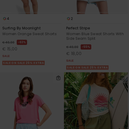
4
2
Surfing By Moonlight
Perfect Stripe
Women Orange Sweat Shorts
Women Blue Sweat Shorts With
Side Seam Split
63%
€ 40,00
55%
€ 40,00
€ 15,00
€ 18,00
SALE
SALE
SALE ON SALE 25% EXTRA
SALE ON SALE 25% EXTRA