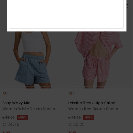
1
1
Stay Wavy Mid
Lekeitio Break High Stripe
Women White Denim Shorts
Women Red Beach Shorts
55%
55%
€ 55,00
€ 45,00
€ 24,75
€ 20,25
SALE
SALE