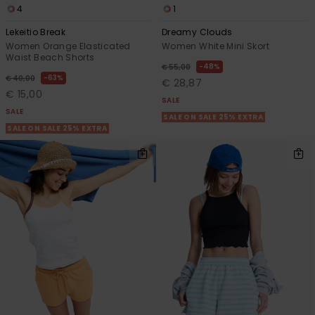
4
1
Lekeitio Break
Dreamy Clouds
Women Orange Elasticated
Women White Mini Skort
Waist Beach Shorts
48%
€ 55,00
63%
€ 40,00
€ 28,87
€ 15,00
SALE
SALE
SALE ON SALE 25% EXTRA
SALE ON SALE 25% EXTRA