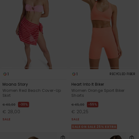
1
1
RECYCLED FIBER
Moana Story
Heart Into It Biker
Women Red Beach Cover-Up
Women Orange Sport Biker
Skirt
Shorts
30%
55%
€ 40,00
€ 45,00
€ 28,00
€ 20,25
SALE
SALE
SALE ON SALE 25% EXTRA