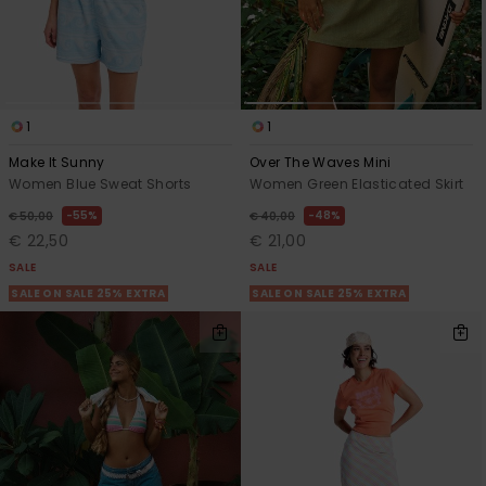
1
1
Make It Sunny
Over The Waves Mini
Women Blue Sweat Shorts
Women Green Elasticated Skirt
55%
48%
€ 50,00
€ 40,00
€ 22,50
€ 21,00
SALE
SALE
SALE ON SALE 25% EXTRA
SALE ON SALE 25% EXTRA