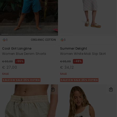
1
1
ORGANIC COTTON
Cool Girl Longline
Summer Delight
Women Blue Denim Shorts
Women White Midi Slip Skirt
55%
48%
€ 60,00
€ 65,00
€ 27,00
€ 34,12
SALE
SALE
SALE ON SALE 25% EXTRA
SALE ON SALE 25% EXTRA