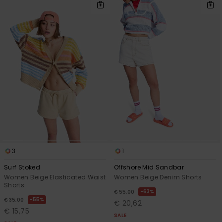
3
1
Surf Stoked
Offshore Mid Sandbar
Women Beige Elasticated Waist
Women Beige Denim Shorts
Shorts
63%
€ 55,00
55%
€ 35,00
€ 20,62
€ 15,75
SALE