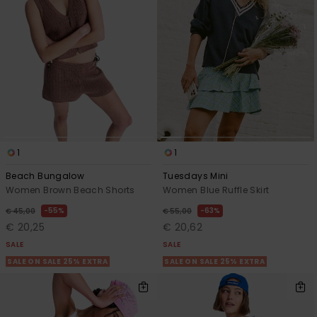
View
Varustekas
Mekot
Talvivaatt
the FAQ
GIFTCARDS
Huivit ja
Lumilautai
Jumpsuits &
hanskat
Lainelauta
WISHLIST
Playsuits
Hatut & pi
Koulureput
Shortsit
Aurinkolas
Lisätarvik
Hameet
1
1
Märkäpuvu
Beach Bungalow
Tuesdays Mini
Women Brown Beach Shorts
Women Blue Ruffle Skirt
55%
63%
Suojavaat
€ 45,00
€ 55,00
& neopreen
€ 20,25
€ 20,62
lisätarvikk
SALE
SALE
SALE ON SALE 25% EXTRA
SALE ON SALE 25% EXTRA
Swim