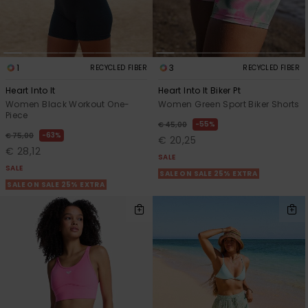
1
3
RECYCLED FIBER
RECYCLED FIBER
Heart Into It
Heart Into It Biker Pt
Women Black Workout One-
Women Green Sport Biker Shorts
Piece
55%
€ 45,00
63%
€ 75,00
€ 20,25
€ 28,12
SALE
SALE
SALE ON SALE 25% EXTRA
SALE ON SALE 25% EXTRA