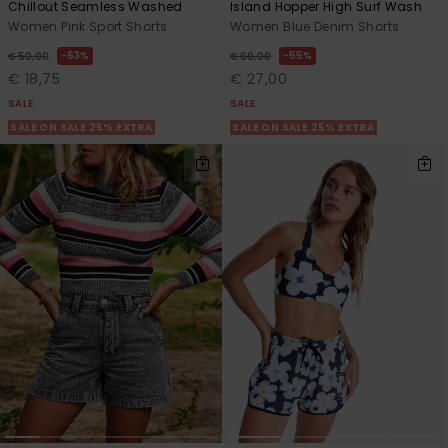
Chillout Seamless Washed
Island Hopper High Surf Wash
Women Pink Sport Shorts
Women Blue Denim Shorts
63%
55%
€ 50,00
€ 60,00
€ 18,75
€ 27,00
SALE
SALE
SALE ON SALE 25% EXTRA
SALE ON SALE 25% EXTRA