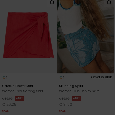
1
1
RECYCLED FIBER
Cactus Flower Mini
Stunning Spirit
Women Red Sarong Skirt
Women Blue Denim Skirt
48%
48%
€ 50,00
€ 60,00
€ 26,25
€ 31,50
SALE
SALE