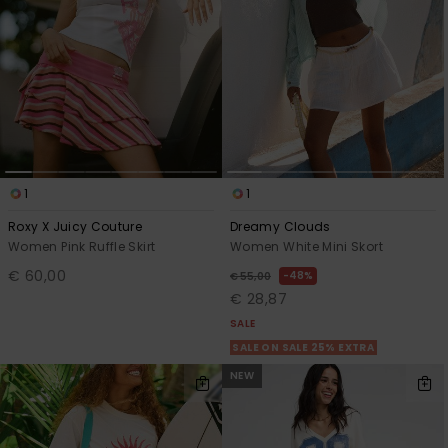
1
1
Roxy X Juicy Couture
Dreamy Clouds
Women Pink Ruffle Skirt
Women White Mini Skort
€ 60,00
48%
€ 55,00
€ 28,87
SALE
SALE ON SALE 25% EXTRA
NEW