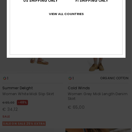
US SHIPPING ONLY
FI SHIPPING ONLY
VIEW ALL COUNTRIES
1
1
ORGANIC COTTON
Summer Delight
Cold Winds
Women White Midi Slip Skirt
Women Grey Midi Length Denim
Skirt
48%
€ 65,00
€ 65,00
€ 34,12
SALE
SALE ON SALE 25% EXTRA