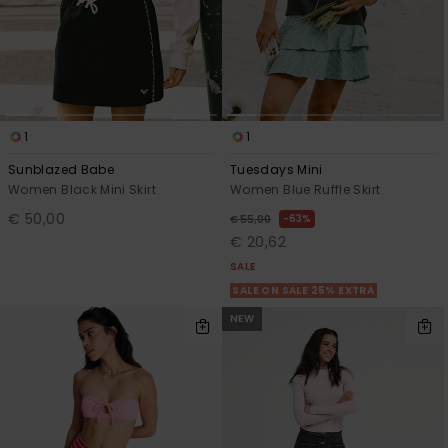
View
Varustekas
Mekot
Talvivaatt
the FAQ
GIFTCARDS
Huivit ja
Lumilautai
Jumpsuits &
hanskat
Lainelauta
WISHLIST
Playsuits
Hatut & pi
Koulureput
1
1
Shortsit
Sunblazed Babe
Tuesdays Mini
Aurinkolas
Lisätarvik
Women Black Mini Skirt
Women Blue Ruffle Skirt
Hameet
€ 50,00
63%
€ 55,00
Märkäpuvu
€ 20,62
SALE
SALE ON SALE 25% EXTRA
Suojavaat
& neopreen
NEW
lisätarvikk
Swim