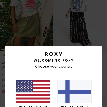
1
1
WELCOME TO ROXY
Over The Waves Mini
Sweetwater Crepe
Choose your country
Women Green Elasticated Skirt
Women Black Long Skirt
€ 65,00
48%
€ 40,00
€ 21,00
SALE
SALE ON SALE 25% EXTRA