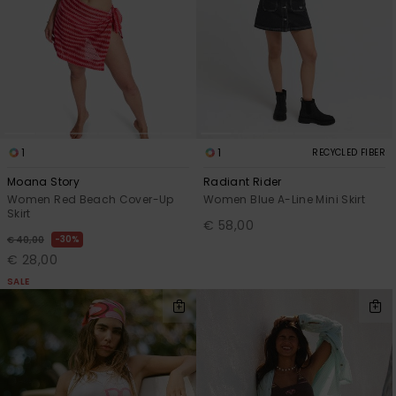
Vaatteet
Lisätarvik
Kengät
1
1
RECYCLED FIBER
Fitness
Moana Story
Radiant Rider
Women Red Beach Cover-Up
Women Blue A-Line Mini Skirt
Skirt
Snow
€ 58,00
30%
€ 40,00
€ 28,00
SALE