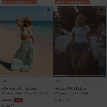
SALE ON SALE 25% EXTRA
SALE ON SALE 25% EXTRA
1
1
After Hours Crinkle Maxi
Miaou x ROXY Elektra
Women Green Flowy Maxi Skirt
Women Blue Mini Skirt
€ 114,00
48%
€ 65,00
€ 34,12