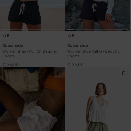
View
Varustekas
Mekot
Talvivaatt
the FAQ
GIFTCARDS
Huivit ja
Lumilautai
Jumpsuits &
hanskat
Lainelauta
WISHLIST
Playsuits
Hatut & pi
Koulureput
5
5
Shortsit
Oceanside
Oceanside
Women Black Pull On Beachy
Women Blue Pull On Beachy
Aurinkolas
Lisätarvik
Shorts
Shorts
Hameet
€ 35,00
€ 35,00
Märkäpuvu
Suojavaat
& neopreen
lisätarvikk
Swim