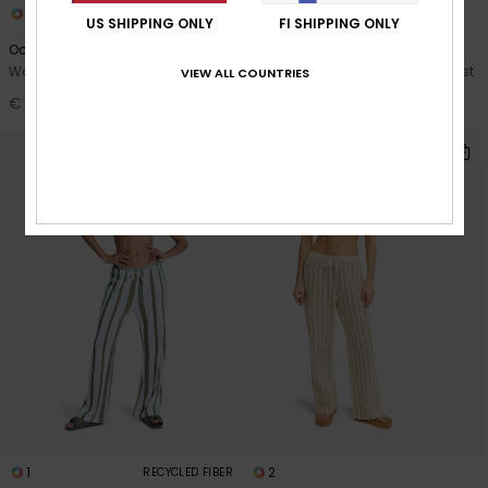
6
4
US SHIPPING ONLY
FI SHIPPING ONLY
Oceanside
Lekeitio Break
Women Green Flared Trousers
Women Beige Elasticated Waist
VIEW ALL COUNTRIES
Beach Shorts
€ 40,00
€ 40,00
1
2
RECYCLED FIBER