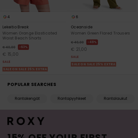
4
6
Lekeitio Break
Oceanside
Women Orange Elasticated
Women Green Flared Trousers
Waist Beach Shorts
48%
€ 40,00
63%
€ 40,00
€ 21,00
€ 15,00
SALE
SALE
SALE ON SALE 25% EXTRA
SALE ON SALE 25% EXTRA
POPULAR SEARCHES
Rantakengät
Rantapyyhkeet
Rantalaukut
15% OFF YOUR FIRST