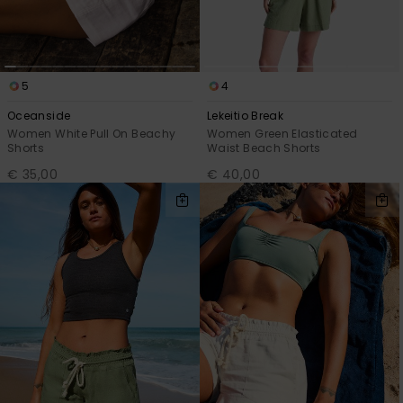
Vaatteet
Lisätarvik
5
4
Kengät
Oceanside
Lekeitio Break
Women White Pull On Beachy
Women Green Elasticated
Shorts
Waist Beach Shorts
Fitness
€ 35,00
€ 40,00
Snow