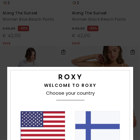
2
2
Along The Sunset
Along The Sunset
Women Blue Beach Pants
Women Black Beach Pants
30%
30%
€ 60,00
€ 60,00
€ 42,00
€ 42,00
SALE
SALE
WELCOME TO ROXY
Choose your country