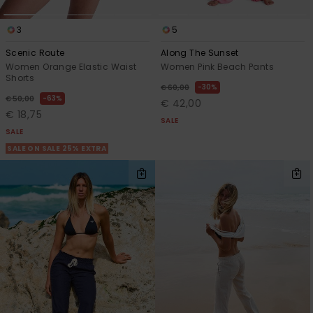
3
5
Scenic Route
Along The Sunset
Women Orange Elastic Waist
Women Pink Beach Pants
Shorts
30%
€ 60,00
63%
€ 50,00
€ 42,00
€ 18,75
SALE
SALE
SALE ON SALE 25% EXTRA