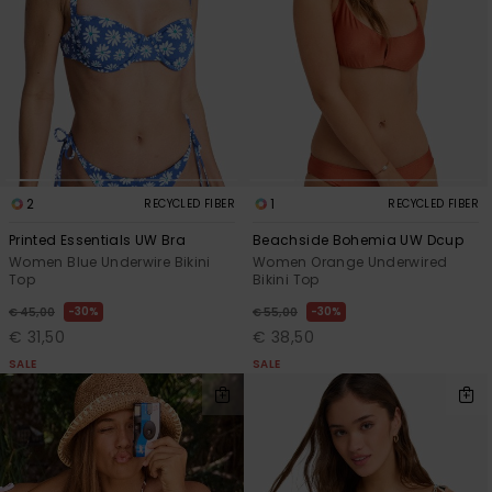
View
Varustekas
Mekot
Talvivaatt
the FAQ
GIFTCARDS
Huivit ja
Lumilautai
Jumpsuits &
hanskat
Lainelauta
WISHLIST
Playsuits
Hatut & pi
Koulureput
Shortsit
Aurinkolas
Lisätarvik
2
1
RECYCLED FIBER
RECYCLED FIBER
Hameet
Printed Essentials UW Bra
Beachside Bohemia UW Dcup
Women Blue Underwire Bikini
Women Orange Underwired
Märkäpuvu
Top
Bikini Top
30%
30%
€ 45,00
€ 55,00
Suojavaat
€ 31,50
€ 38,50
& neopreen
SALE
SALE
lisätarvikk
Swim