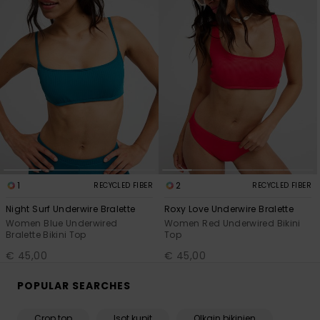
1
2
RECYCLED FIBER
RECYCLED FIBER
Night Surf Underwire Bralette
Roxy Love Underwire Bralette
Women Blue Underwired
Women Red Underwired Bikini
Bralette Bikini Top
Top
€ 45,00
€ 45,00
POPULAR SEARCHES
Crop top
Isot kupit
Olkain bikinien