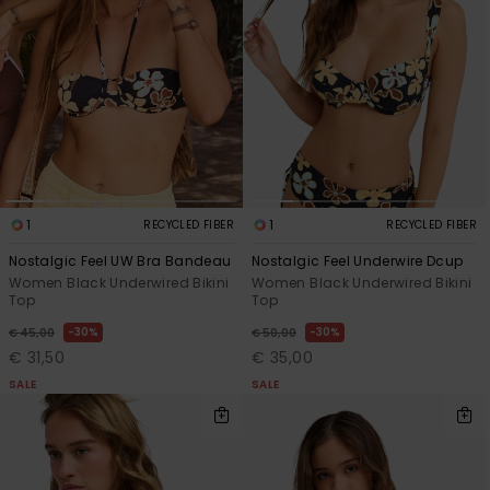
Vaatteet
Lisätarvik
Kengät
Fitness
1
1
RECYCLED FIBER
RECYCLED FIBER
Nostalgic Feel UW Bra Bandeau
Nostalgic Feel Underwire Dcup
Snow
Women Black Underwired Bikini
Women Black Underwired Bikini
Top
Top
30%
30%
€ 45,00
€ 50,00
€ 31,50
€ 35,00
SALE
SALE