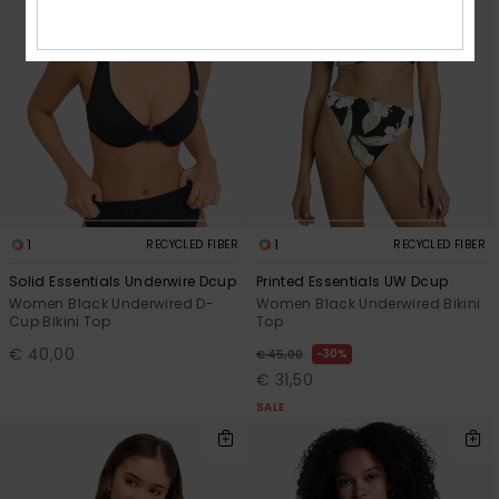
1
1
RECYCLED FIBER
RECYCLED FIBER
Solid Essentials Underwire Dcup
Printed Essentials UW Dcup
Women Black Underwired D-
Women Black Underwired Bikini
Cup Bikini Top
Top
€ 40,00
30%
€ 45,00
€ 31,50
SALE