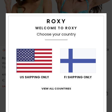
WELCOME TO ROXY
Choose your country
2
2
RECYCLED FIBER
RECYCLED FIBER
Roxy Love UW Elongated Dcup
Printed Essentials UW Bra
Women Green Underwired Bikini
Women Green Underwire Bikini
Top
Top
30%
30%
€ 50,00
€ 45,00
US SHIPPING ONLY
FI SHIPPING ONLY
€ 35,00
€ 31,50
SALE
SALE
VIEW ALL COUNTRIES