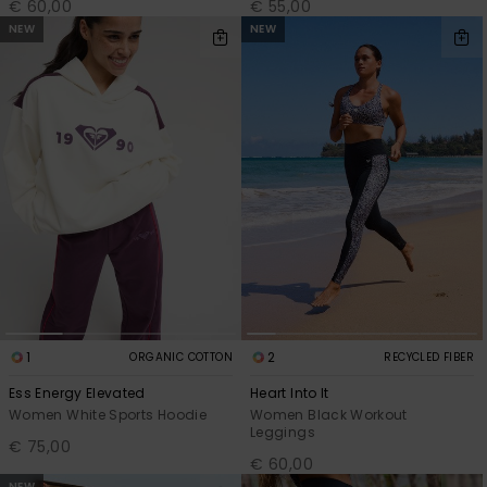
€ 60,00
€ 55,00
NEW
NEW
1
2
ORGANIC COTTON
RECYCLED FIBER
Ess Energy Elevated
Heart Into It
Women White Sports Hoodie
Women Black Workout
Leggings
€ 75,00
€ 60,00
NEW