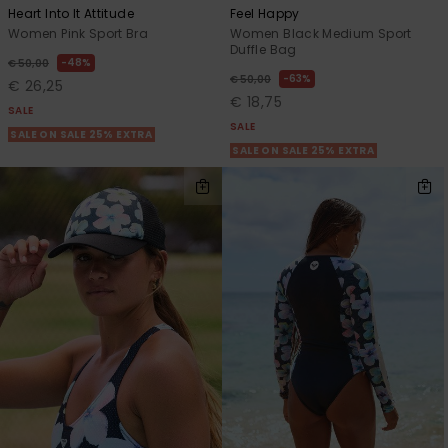
Heart Into It Attitude
Feel Happy
Women Pink Sport Bra
Women Black Medium Sport
Duffle Bag
48%
€ 50,00
63%
€ 50,00
€ 26,25
€ 18,75
SALE
SALE
SALE ON SALE 25% EXTRA
SALE ON SALE 25% EXTRA