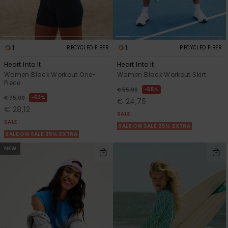
1
1
RECYCLED FIBER
RECYCLED FIBER
Heart Into It
Heart Into It
Women Black Workout One-
Women Black Workout Skirt
Piece
55%
€ 55,00
63%
€ 75,00
€ 24,75
€ 28,12
SALE
SALE
SALE ON SALE 25% EXTRA
SALE ON SALE 25% EXTRA
NEW