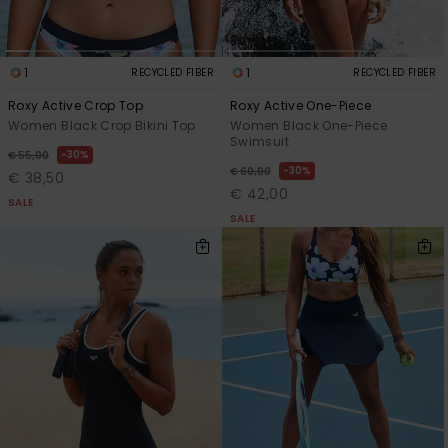
1
1
RECYCLED FIBER
RECYCLED FIBER
Roxy Active Crop Top
Roxy Active One-Piece
Women Black Crop Bikini Top
Women Black One-Piece
Swimsuit
30%
€ 55,00
30%
€ 60,00
€ 38,50
€ 42,00
SALE
SALE