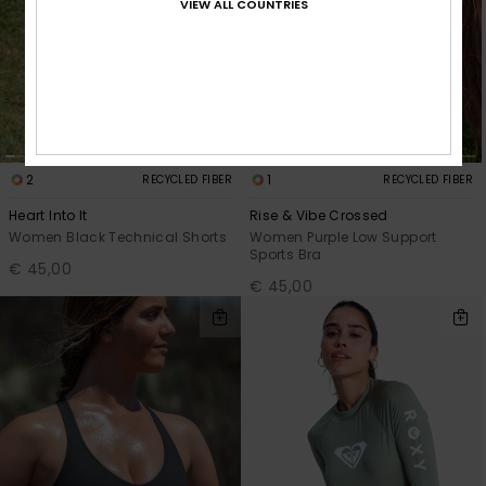
VIEW ALL COUNTRIES
2
1
RECYCLED FIBER
RECYCLED FIBER
Heart Into It
Rise & Vibe Crossed
Women Black Technical Shorts
Women Purple Low Support
Sports Bra
€ 45,00
€ 45,00