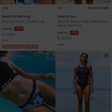
5
1
RECYCLED FIBER
Beautiful Morning
Roxy Active
Women Black Trucker Cap
Women Black Long Sleeve One-
Piece Swimsuit
55%
€ 28,00
30%
€ 90,00
€ 12,60
€ 63,00
SALE
SALE
SALE ON SALE 25% EXTRA