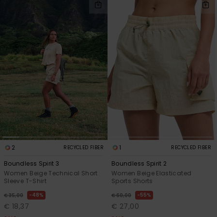
2
1
RECYCLED FIBER
RECYCLED FIBER
Boundless Spirit 3
Boundless Spirit 2
Women Beige Technical Short
Women Beige Elasticated
Sleeve T-Shirt
Sports Shorts
48%
55%
€ 35,00
€ 60,00
€ 18,37
€ 27,00