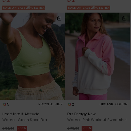
SALE
SALE
SALE ON SALE 25% EXTRA
SALE ON SALE 25% EXTRA
5
2
RECYCLED FIBER
ORGANIC COTTON
Heart Into It Attitude
Ess Energy New
Women Green Sport Bra
Women Pink Workout Sweatshirt
63%
55%
€ 50,00
€ 75,00