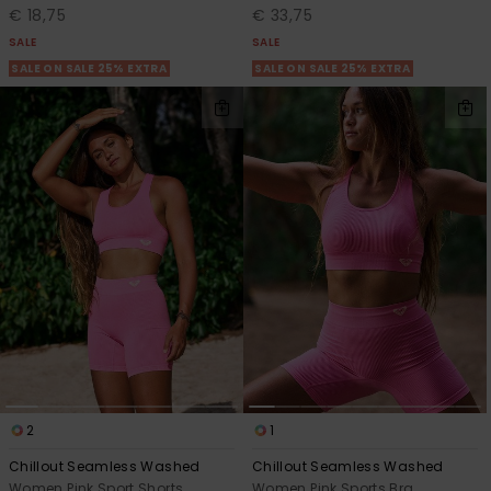
€ 18,75
€ 33,75
SALE
SALE
SALE ON SALE 25% EXTRA
SALE ON SALE 25% EXTRA
2
1
Chillout Seamless Washed
Chillout Seamless Washed
Women Pink Sport Shorts
Women Pink Sports Bra