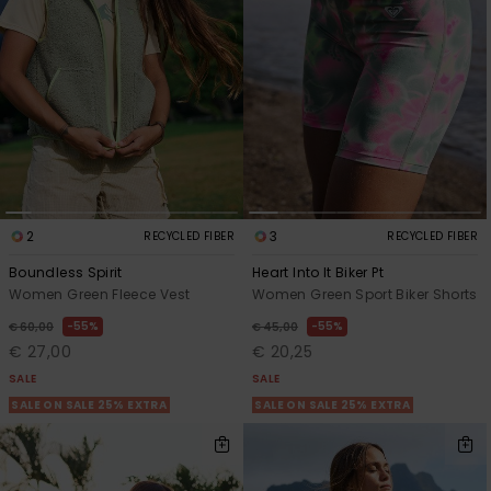
View
Varustekas
Mekot
Talvivaatt
the FAQ
GIFTCARDS
Huivit ja
Lumilautai
Jumpsuits &
hanskat
Lainelauta
WISHLIST
Playsuits
Hatut & pi
Koulureput
Shortsit
Aurinkolas
Lisätarvik
Hameet
2
3
RECYCLED FIBER
RECYCLED FIBER
Märkäpuvu
Boundless Spirit
Heart Into It Biker Pt
Women Green Fleece Vest
Women Green Sport Biker Shorts
55%
55%
Suojavaat
€ 60,00
€ 45,00
& neopreen
€ 27,00
€ 20,25
lisätarvikk
SALE
SALE
SALE ON SALE 25% EXTRA
SALE ON SALE 25% EXTRA
Swim