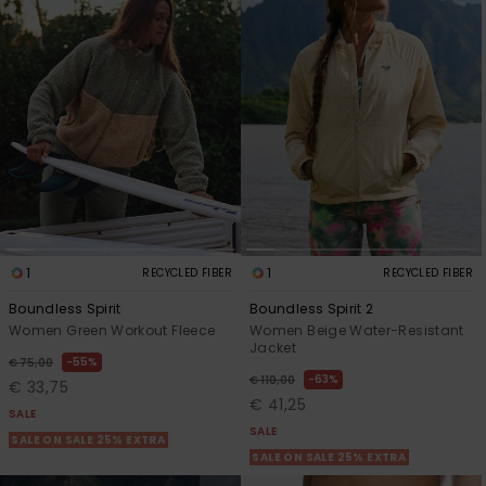
Vaatteet
Lisätarvik
Kengät
Fitness
Snow
1
1
RECYCLED FIBER
RECYCLED FIBER
Boundless Spirit
Boundless Spirit 2
Women Green Workout Fleece
Women Beige Water-Resistant
Jacket
55%
€ 75,00
63%
€ 110,00
€ 33,75
€ 41,25
SALE
SALE
SALE ON SALE 25% EXTRA
SALE ON SALE 25% EXTRA