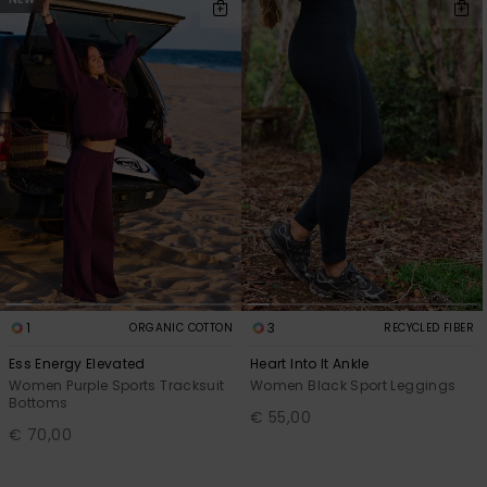
1
3
ORGANIC COTTON
RECYCLED FIBER
Ess Energy Elevated
Heart Into It Ankle
Women Purple Sports Tracksuit
Women Black Sport Leggings
Bottoms
€ 55,00
€ 70,00