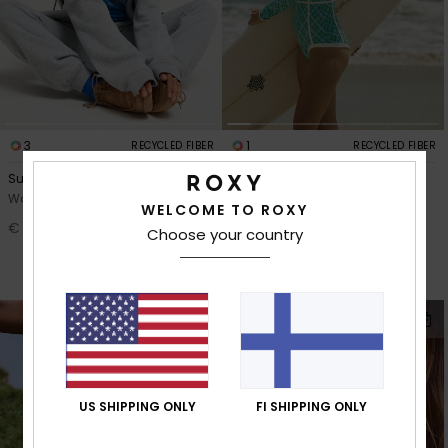
3
1
RECYCLED FIBER
RECYCLED FIBER
Surf Stoked Brushed
Go Girl Surf
Women Grey Joggers
Women Green Long Sleeve
WELCOME TO ROXY
One-Piece Swimsuit
€ 45,00
Choose your country
30%
€ 85,00
€ 59,50
SALE
NEW
US SHIPPING ONLY
FI SHIPPING ONLY