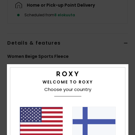
Vaatteet
Home or Pick-up Point Delivery
Scheduled from
8 elokuuta
Lisätarvik
Kengät
Details & features
Women Beige Sports Fleece
Fitness
Style
ERJPF03261
Color Code
tfe0
Snow
Features
WELCOME TO ROXY
Choose your country
Fabric:
Buckled sherpa fabric, 100% recycled
polyester
Fit:
Regular full zip fit
Neck:
High collar
Features:
Raglan sleeves
Side pockets