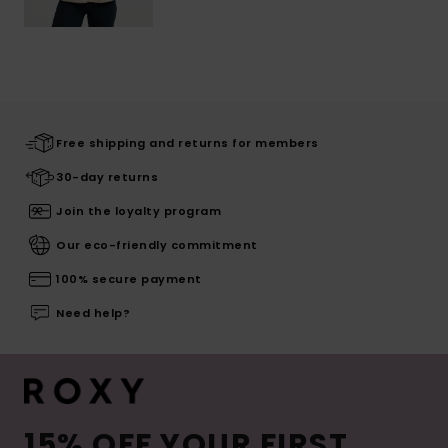
Free shipping and returns for members
30-day returns
Join the loyalty program
Our eco-friendly commitment
100% secure payment
Need help?
15% OFF YOUR FIRST