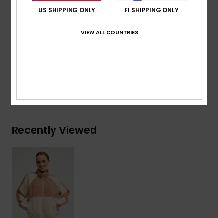
Encased elastic cuffs and hem
US SHIPPING ONLY
FI SHIPPING ONLY
Contrasted sleeve bands
Chin guard
VIEW ALL COUNTRIES
Composition
[Main Fabric] 100% Recycled Polyester
Shipping & Returns
Recently Viewed