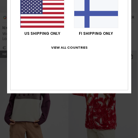
2
2
RECYCLED FIBER
RECYCLED FIBER
Icedrift Layer
Liberty
US SHIPPING ONLY
FI SHIPPING ONLY
Women Black Technical Mid
Women Purple Technical Mid
Layer Top
Layer Top
€ 90,00
€ 100,00
VIEW ALL COUNTRIES
NEW
NEW