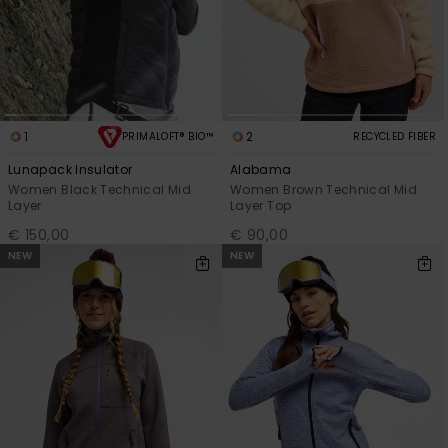
View
Varustekas
Mekot
Talvivaatt
the FAQ
GIFTCARDS
Huivit ja
Lumilautai
Jumpsuits &
hanskat
Lainelauta
WISHLIST
Playsuits
Hatut & pi
Koulureput
1
2
PRIMALOFT® BIO™
RECYCLED FIBER
Shortsit
Lunapack Insulator
Alabama
Aurinkolas
Lisätarvik
Women Black Technical Mid
Women Brown Technical Mid
Hameet
Layer
Layer Top
€ 150,00
€ 90,00
Märkäpuvu
NEW
NEW
Suojavaat
& neopreen
lisätarvikk
Swim