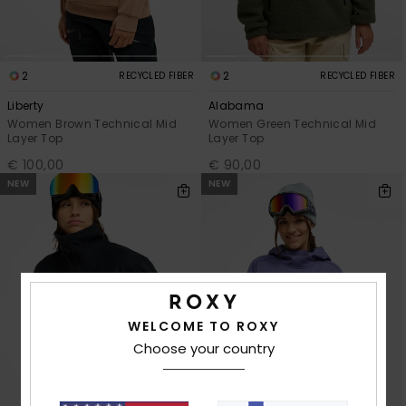
2
2
RECYCLED FIBER
RECYCLED FIBER
Liberty
Alabama
Women Brown Technical Mid
Women Green Technical Mid
Layer Top
Layer Top
€ 100,00
€ 90,00
NEW
NEW
WELCOME TO ROXY
Choose your country