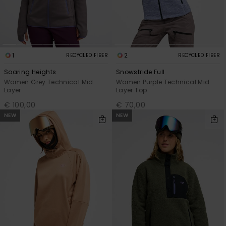
Vaatteet
Lisätarvik
1
2
RECYCLED FIBER
RECYCLED FIBER
Kengät
Soaring Heights
Snowstride Full
Women Grey Technical Mid
Women Purple Technical Mid
Layer
Layer Top
Fitness
€ 100,00
€ 70,00
NEW
NEW
Snow