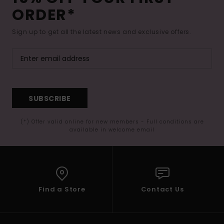
Vaatteet
ORDER*
Sign up to get all the latest news and exclusive offers.
Lisätarvik
Kengät
Fitness
SUBSCRIBE
(*) Offer valid online for new members - Full conditions are
Snow
available in welcome email
Find a Store
Contact Us