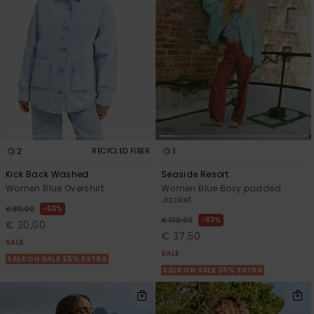
View
Varustekas
Mekot
Talvivaatt
the FAQ
GIFTCARDS
Huivit ja
Lumilautai
Jumpsuits &
hanskat
Lainelauta
WISHLIST
Playsuits
Hatut & pi
Koulureput
Shortsit
Aurinkolas
Lisätarvik
Hameet
2
1
RECYCLED FIBER
Märkäpuvu
Kick Back Washed
Seaside Resort
Women Blue Overshirt
Women Blue Boxy padded
Jacket
63%
Suojavaat
€ 80,00
63%
€ 100,00
& neopreen
€ 30,00
€ 37,50
lisätarvikk
SALE
SALE
SALE ON SALE 25% EXTRA
SALE ON SALE 25% EXTRA
Swim