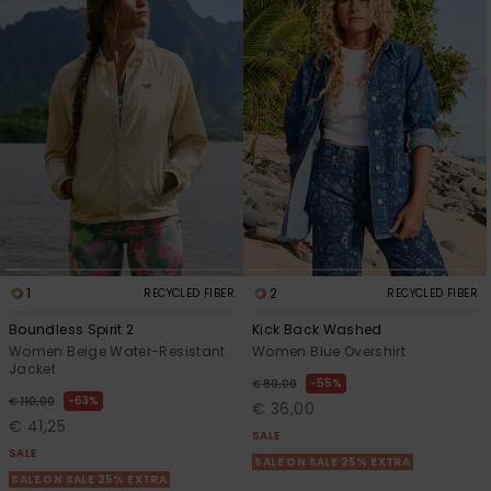
Vaatteet
Lisätarvik
Kengät
Fitness
Snow
1
2
RECYCLED FIBER
RECYCLED FIBER
Boundless Spirit 2
Kick Back Washed
Women Beige Water-Resistant
Women Blue Overshirt
Jacket
55%
€ 80,00
63%
€ 110,00
€ 36,00
€ 41,25
SALE
SALE
SALE ON SALE 25% EXTRA
SALE ON SALE 25% EXTRA