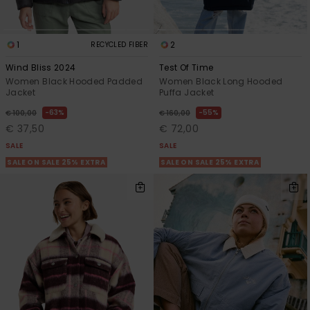
1
2
RECYCLED FIBER
Wind Bliss 2024
Test Of Time
Women Black Hooded Padded
Women Black Long Hooded
Jacket
Puffa Jacket
63%
55%
€ 100,00
€ 160,00
€ 37,50
€ 72,00
SALE
SALE
SALE ON SALE 25% EXTRA
SALE ON SALE 25% EXTRA