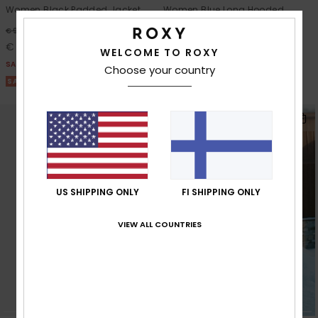
Women Black Padded Jacket
Women Blue Long Hooded
Puffa Jacket
63%
€ 90,00
55%
€ 160,00
€ 33,75
WELCOME TO ROXY
€ 72,00
SALE
Choose your country
SALE
SALE ON SALE 25% EXTRA
SALE ON SALE 25% EXTRA
US SHIPPING ONLY
FI SHIPPING ONLY
VIEW ALL COUNTRIES