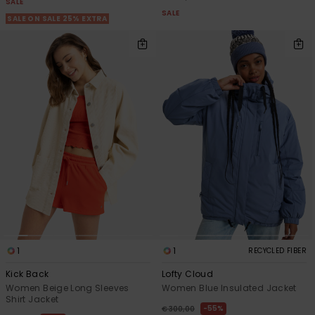
SALE
SALE
SALE ON SALE 25% EXTRA
1
1
RECYCLED FIBER
Kick Back
Lofty Cloud
Women Beige Long Sleeves
Women Blue Insulated Jacket
Shirt Jacket
55%
€ 300,00