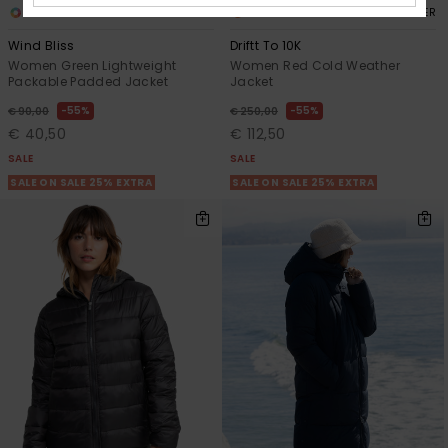
2
1
RECYCLED FIBER
RECYCLED FIBER
Wind Bliss
Driftt To 10K
Women Green Lightweight
Women Red Cold Weather
Packable Padded Jacket
Jacket
55%
55%
€ 90,00
€ 250,00
€ 40,50
€ 112,50
SALE
SALE
SALE ON SALE 25% EXTRA
SALE ON SALE 25% EXTRA