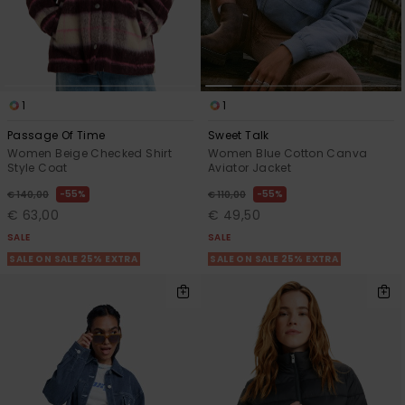
1
1
Passage Of Time
Sweet Talk
Women Beige Checked Shirt
Women Blue Cotton Canva
Style Coat
Aviator Jacket
55%
55%
€ 140,00
€ 110,00
€ 63,00
€ 49,50
SALE
SALE
SALE ON SALE 25% EXTRA
SALE ON SALE 25% EXTRA