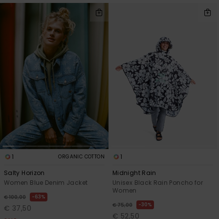
1
1
ORGANIC COTTON
Salty Horizon
Midnight Rain
Women Blue Denim Jacket
Unisex Black Rain Poncho for
Women
63%
€ 100,00
30%
€ 75,00
€ 37,50
€ 52,50