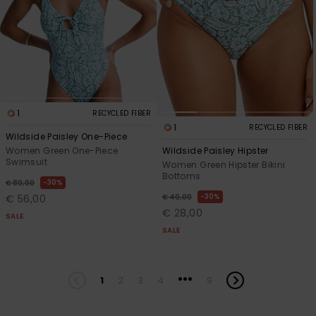
1
RECYCLED FIBER
1
RECYCLED FIBER
Wildside Paisley One-Piece
Women Green One-Piece
Wildside Paisley Hipster
Swimsuit
Women Green Hipster Bikini
Bottoms
30%
€ 80,00
30%
€ 56,00
€ 40,00
€ 28,00
SALE
SALE
...
1
2
3
4
9