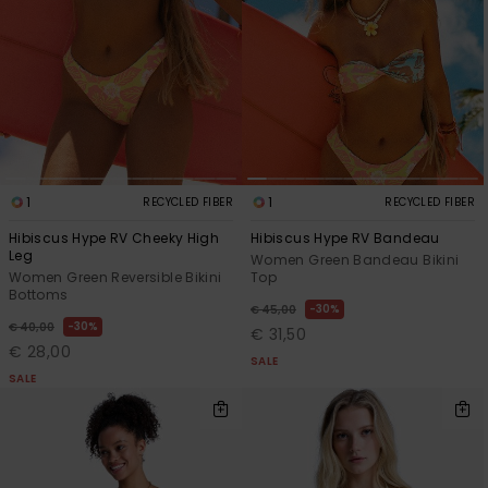
View
Varustekas
Mekot
Talvivaatt
the FAQ
GIFTCARDS
Huivit ja
Lumilautai
Jumpsuits &
hanskat
Lainelauta
WISHLIST
Playsuits
Hatut & pi
Koulureput
Shortsit
Aurinkolas
Lisätarvik
1
1
RECYCLED FIBER
RECYCLED FIBER
Hameet
Hibiscus Hype RV Cheeky High
Hibiscus Hype RV Bandeau
Leg
Women Green Bandeau Bikini
Märkäpuvu
Women Green Reversible Bikini
Top
Bottoms
30%
€ 45,00
Suojavaat
30%
€ 40,00
€ 31,50
& neopreen
€ 28,00
SALE
lisätarvikk
SALE
Swim