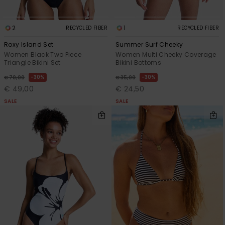
2
1
RECYCLED FIBER
RECYCLED FIBER
Roxy Island Set
Summer Surf Cheeky
Women Black Two Piece
Women Multi Cheeky Coverage
Triangle Bikini Set
Bikini Bottoms
30%
30%
€ 70,00
€ 35,00
€ 49,00
€ 24,50
SALE
SALE