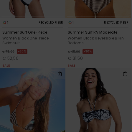
1
1
RECYCLED FIBER
RECYCLED FIBER
Summer Surf One-Piece
Summer Surf RV Moderate
Women Black One-Piece
Women Black Reversible Bikini
Swimsuit
Bottoms
30%
30%
€ 75,00
€ 45,00
€ 52,50
€ 31,50
SALE
SALE