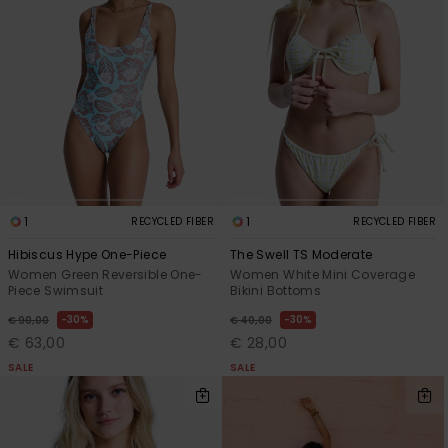
Vaatteet
Lisätarvik
Kengät
Fitness
1
1
RECYCLED FIBER
RECYCLED FIBER
Snow
Hibiscus Hype One-Piece
The Swell TS Moderate
Women Green Reversible One-
Women White Mini Coverage
Piece Swimsuit
Bikini Bottoms
30%
30%
€ 90,00
€ 40,00
€ 63,00
€ 28,00
SALE
SALE