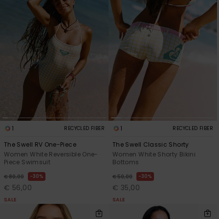
1
1
RECYCLED FIBER
RECYCLED FIBER
The Swell RV One-Piece
The Swell Classic Shorty
Women White Reversible One-
Women White Shorty Bikini
Piece Swimsuit
Bottoms
30%
30%
€ 80,00
€ 50,00
€ 56,00
€ 35,00
SALE
SALE