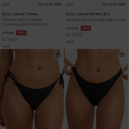
2
2
RECYCLED FIBER
RECYCLED FIBER
Roxy Island Cheeky
Roxy Island Athletic Bra
Women Black Cheeky
Women Black Bralette Bikini Top
Coverage Bikini Bottoms
30%
€ 40,00
30%
€ 35,00
€ 28,00
€ 24,50
SALE
SALE