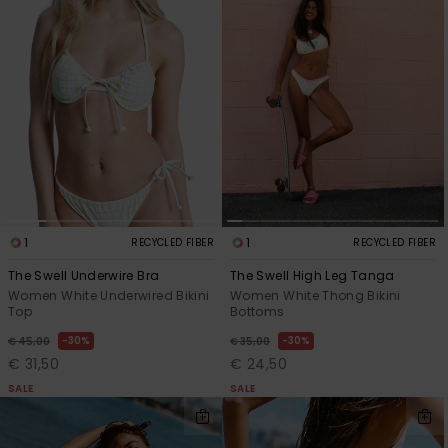
1
1
RECYCLED FIBER
RECYCLED FIBER
The Swell Underwire Bra
The Swell High Leg Tanga
Women White Underwired Bikini
Women White Thong Bikini
Top
Bottoms
30%
30%
€ 45,00
€ 35,00
€ 31,50
€ 24,50
SALE
SALE