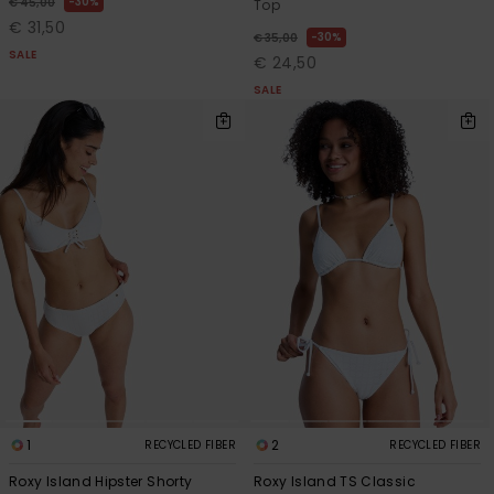
30%
€ 45,00
Top
€ 31,50
30%
€ 35,00
SALE
€ 24,50
SALE
1
2
RECYCLED FIBER
RECYCLED FIBER
Roxy Island Hipster Shorty
Roxy Island TS Classic