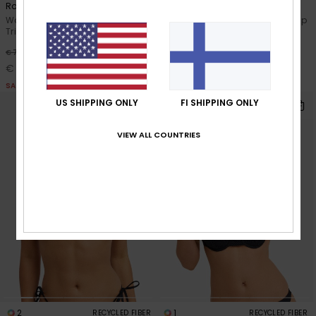
Roxy Island Set
Roxy Island Bralette
Women White Two Piece
Women Black Bralette Bikini Top
Triangle Bikini Set
30%
€ 45,00
30%
€ 70,00
€ 31,50
€ 49,00
SALE
SALE
US SHIPPING ONLY
FI SHIPPING ONLY
VIEW ALL COUNTRIES
2
1
RECYCLED FIBER
RECYCLED FIBER