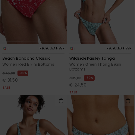
1
1
RECYCLED FIBER
RECYCLED FIBER
Beach Bandana Classic
Wildside Paisley Tanga
Women Red Bikini Bottoms
Women Green Thong Bikini
Bottoms
30%
€ 45,00
30%
€ 35,00
€ 31,50
€ 24,50
SALE
SALE