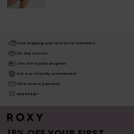
Free shipping and returns for members
30-day returns
Join the loyalty program
Our eco-friendly commitment
100% secure payment
Need help?
15% OFF YOUR FIRST