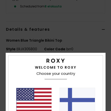
Vaatteet
Scheduled from
8 elokuuta
Lisätarvik
Details & features
Kengät
Women Blue Triangle Bikini Top
Fitness
Style
ERJX305800
Color Code
brr0
Features
Snow
WELCOME TO ROXY
Fabric:
Soft strong recycled resistant stretch lightly
Choose your country
textured fabric
Shape:
Triangle
Padding:
Removable pads
Straps:
Adjustable tie straps
Closure:
Tie
Cup Size:
Best for A/B/C