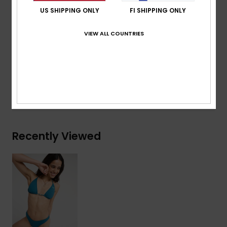
Features:
Very thin sporty baby rib texture
US SHIPPING ONLY
FI SHIPPING ONLY
ROXY embroidery logo
VIEW ALL COUNTRIES
Composition
[Main Fabric] 79% Recycled Nylon, 21%
Elastane
Shipping & Returns
Recently Viewed