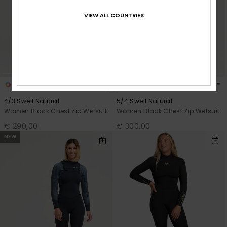
VIEW ALL COUNTRIES
6
5
PRIMALOFT® BIO™
PRIMALOFT® BIO™
4/3 Swell Natural
5/4 Swell Natural
Women Black Chest Zip Wetsuit
Women Black Chest Zip Wetsuit
€ 290,00
€ 300,00
NEW