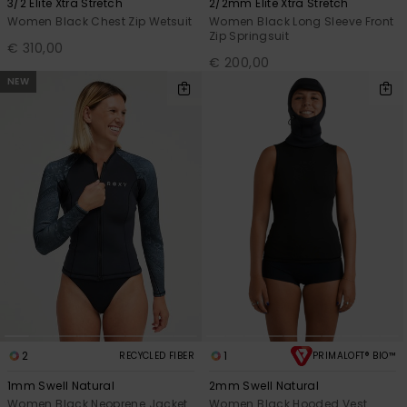
3/2 Elite Xtra Stretch
2/2mm Elite Xtra Stretch
Women Black Chest Zip Wetsuit
Women Black Long Sleeve Front
Zip Springsuit
€ 310,00
€ 200,00
NEW
2
1
RECYCLED FIBER
PRIMALOFT® BIO™
1mm Swell Natural
2mm Swell Natural
Women Black Neoprene Jacket
Women Black Hooded Vest