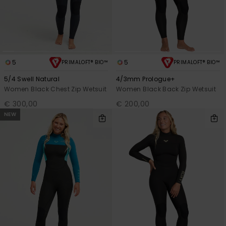
5
5
PRIMALOFT® BIO™
PRIMALOFT® BIO™
5/4 Swell Natural
4/3mm Prologue+
Women Black Chest Zip Wetsuit
Women Black Back Zip Wetsuit
€ 300,00
€ 200,00
NEW