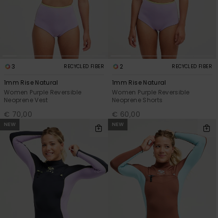
View
Varustekas
Mekot
Talvivaatt
the FAQ
GIFTCARDS
Huivit ja
Lumilautai
Jumpsuits &
hanskat
Lainelauta
WISHLIST
Playsuits
Hatut & pi
Koulureput
3
2
RECYCLED FIBER
RECYCLED FIBER
Shortsit
1mm Rise Natural
1mm Rise Natural
Aurinkolas
Lisätarvik
Women Purple Reversible
Women Purple Reversible
Hameet
Neoprene Vest
Neoprene Shorts
€ 70,00
€ 60,00
Märkäpuvu
NEW
NEW
Suojavaat
& neopreen
lisätarvikk
Swim