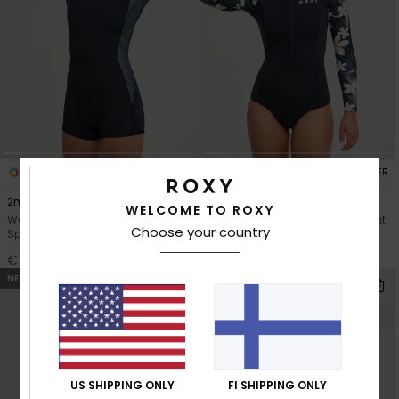
1
2
RECYCLED FIBER
RECYCLED FIBER
2mm Swell Natural
1mm Swell Natural
WELCOME TO ROXY
Women Black Long Sleeve
Women Black Long Sleeve Front
Choose your country
Springsuit
Zip Springsuit
€ 150,00
€ 150,00
NEW
NEW
US SHIPPING ONLY
FI SHIPPING ONLY