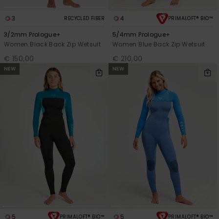
3
4
RECYCLED FIBER
PRIMALOFT® BIO™
3/2mm Prologue+
5/4mm Prologue+
Women Black Back Zip Wetsuit
Women Blue Back Zip Wetsuit
€ 150,00
€ 210,00
NEW
NEW
5
5
PRIMALOFT® BIO™
PRIMALOFT® BIO™