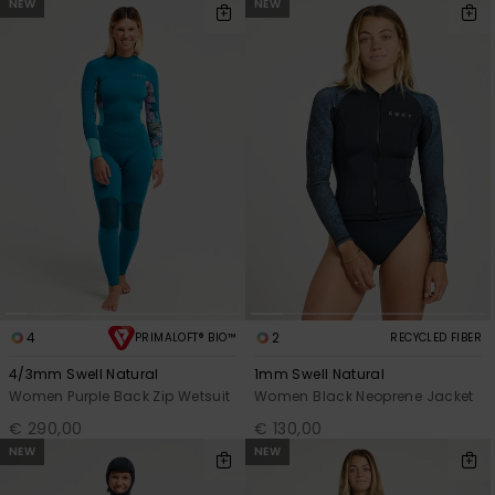
NEW
NEW
4
2
PRIMALOFT® BIO™
RECYCLED FIBER
4/3mm Swell Natural
1mm Swell Natural
Women Purple Back Zip Wetsuit
Women Black Neoprene Jacket
€ 290,00
€ 130,00
NEW
NEW