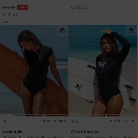
€ 65,00
30%
€ 30,00
€ 21,00
SALE
1
5
RECYCLED FIBER
RECYCLED FIBER
Essentials
Whole Hearted
Women Black Cap Sleeve Front
Women Black Long Sleeve Rash