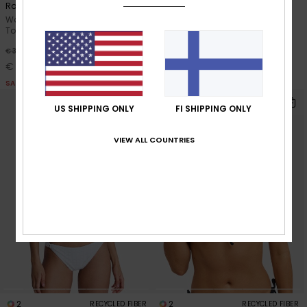
Roxy Island Tiki Tri
Roxy Island TS Classic
Women White Triangle Bikini
Women White Tie Side Bikini
Top
Bottoms
30%
30%
€ 35,00
€ 35,00
€ 24,50
€ 24,50
SALE
SALE
US SHIPPING ONLY
FI SHIPPING ONLY
VIEW ALL COUNTRIES
2
2
RECYCLED FIBER
RECYCLED FIBER