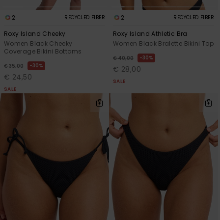
2
2
RECYCLED FIBER
RECYCLED FIBER
Roxy Island Cheeky
Roxy Island Athletic Bra
Women Black Cheeky
Women Black Bralette Bikini Top
Coverage Bikini Bottoms
30%
€ 40,00
30%
€ 35,00
€ 28,00
€ 24,50
SALE
SALE