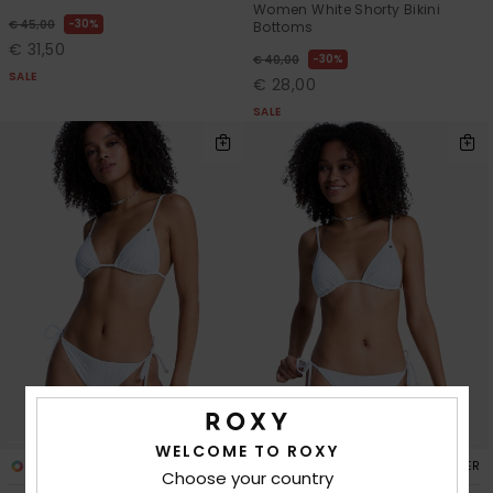
Women White Shorty Bikini
30%
€ 45,00
Bottoms
€ 31,50
30%
€ 40,00
SALE
€ 28,00
SALE
WELCOME TO ROXY
2
2
RECYCLED FIBER
RECYCLED FIBER
Choose your country