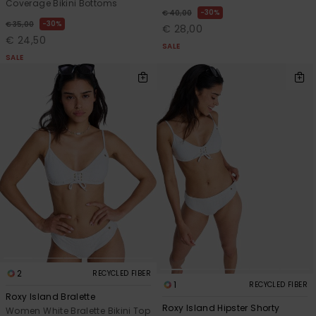
Coverage Bikini Bottoms
30%
€ 40,00
30%
€ 35,00
€ 28,00
€ 24,50
SALE
SALE
2
RECYCLED FIBER
1
RECYCLED FIBER
Roxy Island Bralette
Roxy Island Hipster Shorty
Women White Bralette Bikini Top