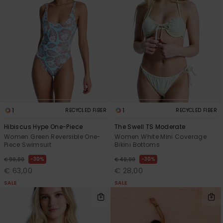
Vaatteet
Lisätarvik
Kengät
Fitness
1
1
RECYCLED FIBER
RECYCLED FIBER
Snow
Hibiscus Hype One-Piece
The Swell TS Moderate
Women Green Reversible One-
Women White Mini Coverage
Piece Swimsuit
Bikini Bottoms
30%
30%
€ 90,00
€ 40,00
€ 63,00
€ 28,00
SALE
SALE