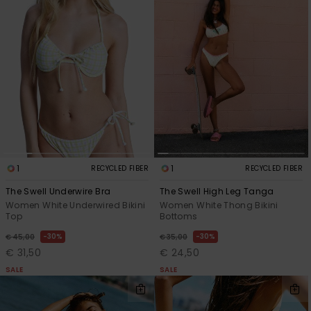
1
1
RECYCLED FIBER
RECYCLED FIBER
The Swell Underwire Bra
The Swell High Leg Tanga
Women White Underwired Bikini
Women White Thong Bikini
Top
Bottoms
30%
30%
€ 45,00
€ 35,00
€ 31,50
€ 24,50
SALE
SALE