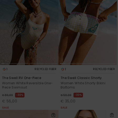
1
1
RECYCLED FIBER
RECYCLED FIBER
The Swell RV One-Piece
The Swell Classic Shorty
Women White Reversible One-
Women White Shorty Bikini
Piece Swimsuit
Bottoms
30%
30%
€ 80,00
€ 50,00
€ 56,00
€ 35,00
SALE
SALE