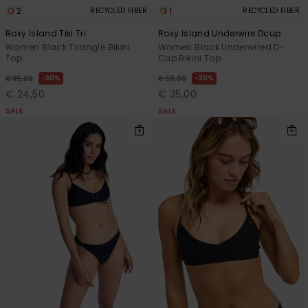
2
1
RECYCLED FIBER
RECYCLED FIBER
Roxy Island Tiki Tri
Roxy Island Underwire Dcup
Women Black Triangle Bikini
Women Black Underwired D-
Top
Cup Bikini Top
30%
30%
€ 35,00
€ 50,00
€ 24,50
€ 35,00
SALE
SALE