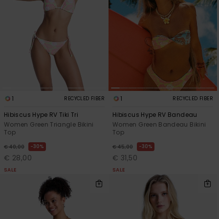
View
Varustekas
Mekot
Talvivaatt
the FAQ
GIFTCARDS
Huivit ja
Lumilautai
Jumpsuits &
hanskat
Lainelauta
WISHLIST
Playsuits
Hatut & pi
Koulureput
Shortsit
Aurinkolas
Lisätarvik
Hameet
1
1
RECYCLED FIBER
RECYCLED FIBER
Hibiscus Hype RV Tiki Tri
Hibiscus Hype RV Bandeau
Märkäpuvu
Women Green Triangle Bikini
Women Green Bandeau Bikini
Top
Top
Suojavaat
30%
30%
€ 40,00
€ 45,00
& neopreen
€ 28,00
€ 31,50
lisätarvikk
SALE
SALE
Swim