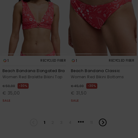
1
1
RECYCLED FIBER
RECYCLED FIBER
Beach Bandana Elongated Bra
Beach Bandana Classic
Women Red Bralette Bikini Top
Women Red Bikini Bottoms
30%
30%
€ 50,00
€ 45,00
€ 35,00
€ 31,50
SALE
SALE
...
1
2
3
4
11