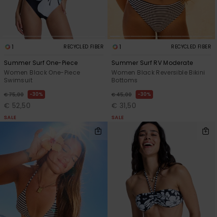
1
1
RECYCLED FIBER
RECYCLED FIBER
Summer Surf One-Piece
Summer Surf RV Moderate
Women Black One-Piece
Women Black Reversible Bikini
Swimsuit
Bottoms
30%
30%
€ 75,00
€ 45,00
€ 52,50
€ 31,50
SALE
SALE