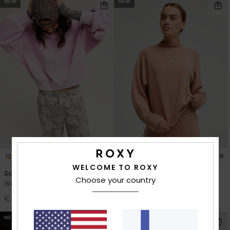
NEW
NEW
3
1
RECYCLED FIBER
RECYCLED FIBER
WELCOME TO ROXY
Solar Rush
Rise & Vibe Sweet High Neck
Choose your country
Women Pink Relaxed Sweatshirt
Women Brown Sports
Sweatshirt
€ 75,00
€ 60,00
NEW
NEW