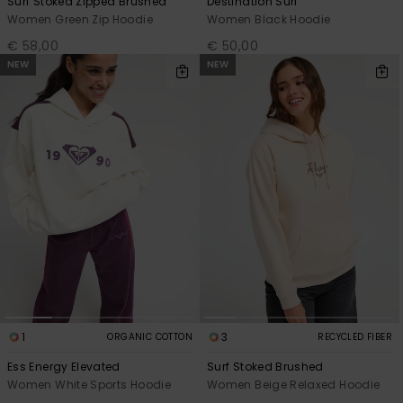
Surf Stoked Zipped Brushed
Destination Surf
Women Green Zip Hoodie
Women Black Hoodie
€ 58,00
€ 50,00
NEW
NEW
1
3
ORGANIC COTTON
RECYCLED FIBER
Ess Energy Elevated
Surf Stoked Brushed
Women White Sports Hoodie
Women Beige Relaxed Hoodie