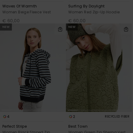
Waves Of Warmth
Surfing By Daylight
Women Beige Fleece Vest
Women Red Zip-Up Hoodie
€ 60,00
€ 60,00
NEW
NEW
4
2
RECYCLED FIBER
Perfect Stripe
Best Town
Women Black Striped Zip
Women Green Zip Sherpa Vest