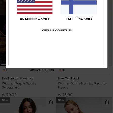
US SHIPPING ONLY
FI SHIPPING ONLY
VIEW ALL COUNTRIES
1
3
ORGANIC COTTON
Ess Energy Elevated
Live Out Loud
Women Purple Sports
Women White Half Zip Regular
Sweatshirt
Fleece
€ 70,00
€ 75,00
NEW
NEW