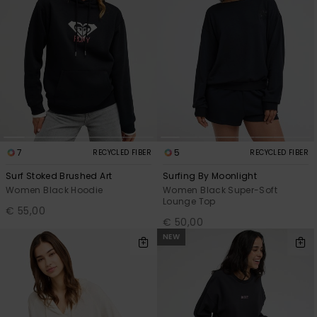
View
Varustekas
Mekot
Talvivaatt
the FAQ
GIFTCARDS
Huivit ja
Lumilautai
Jumpsuits &
hanskat
Lainelauta
WISHLIST
Playsuits
Hatut & pi
Koulureput
Shortsit
Aurinkolas
Lisätarvik
Hameet
7
5
RECYCLED FIBER
RECYCLED FIBER
Märkäpuvu
Surf Stoked Brushed Art
Surfing By Moonlight
Women Black Hoodie
Women Black Super-Soft
Lounge Top
€ 55,00
Suojavaat
€ 50,00
& neopreen
NEW
lisätarvikk
Swim