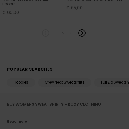
Hoodie
€ 65,00
€ 60,00
1
2
3
POPULAR SEARCHES
Hoodies
Crew Neck Sweatshirts
Full Zip Sweatsh
BUY WOMENS SWEATSHIRTS - ROXY CLOTHING
Read more