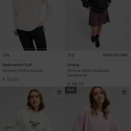
Vaatteet
Lisätarvik
Kengät
Fitness
5
2
RECYCLED FIBER
Destination Surf
Lineup
Women White Hoodie
Women Black Relaxed
Snow
Sweatshirt
€ 50,00
€ 58,00
NEW