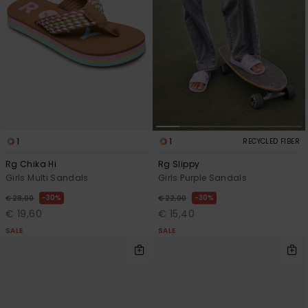
1
1
RECYCLED FIBER
Rg Chika Hi
Rg Slippy
Girls Multi Sandals
Girls Purple Sandals
30%
30%
€ 28,00
€ 22,00
€ 19,60
€ 15,40
SALE
SALE