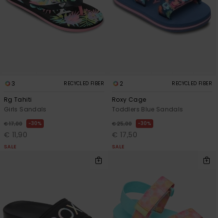
Vaatteet
Lisätarvik
Kengät
3
2
RECYCLED FIBER
RECYCLED FIBER
Fitness
Rg Tahiti
Roxy Cage
Girls Sandals
Toddlers Blue Sandals
Snow
30%
30%
€ 17,00
€ 25,00
€ 11,90
€ 17,50
SALE
SALE