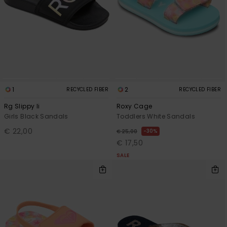
1
2
RECYCLED FIBER
RECYCLED FIBER
Rg Slippy Ii
Roxy Cage
Girls Black Sandals
Toddlers White Sandals
€ 22,00
30%
€ 25,00
€ 17,50
SALE