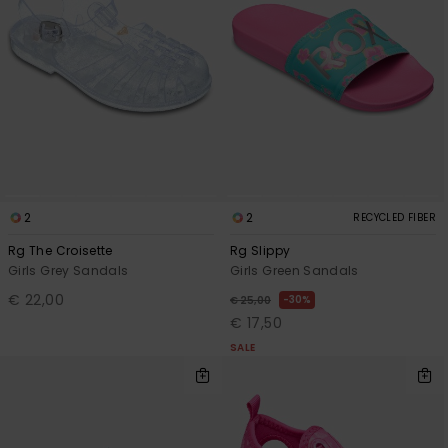
2
2
RECYCLED FIBER
Rg The Croisette
Rg Slippy
Girls Grey Sandals
Girls Green Sandals
€ 22,00
30%
€ 25,00
€ 17,50
SALE