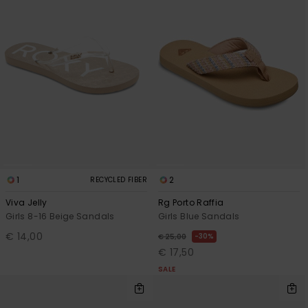
1
2
RECYCLED FIBER
Viva Jelly
Rg Porto Raffia
Girls 8-16 Beige Sandals
Girls Blue Sandals
€ 14,00
30%
€ 25,00
€ 17,50
SALE