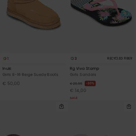
1
3
RECYCLED FIBER
Inuki
Rg Viva Stamp
Girls 8-16 Beige Suede Boots
Girls Sandals
€ 50,00
30%
€ 20,00
€ 14,00
SALE