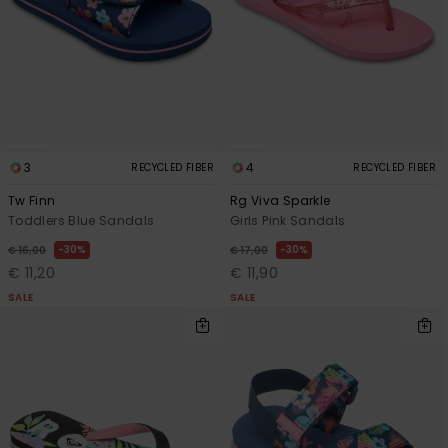
View
Varustekas
Mekot
Talvivaatt
the FAQ
GIFTCARDS
Huivit ja
Lumilautai
Jumpsuits &
hanskat
Lainelauta
WISHLIST
Playsuits
Hatut & pi
Koulureput
Shortsit
3
4
RECYCLED FIBER
RECYCLED FIBER
Aurinkolas
Lisätarvik
Tw Finn
Rg Viva Sparkle
Hameet
Toddlers Blue Sandals
Girls Pink Sandals
Märkäpuvu
30%
30%
€ 16,00
€ 17,00
€ 11,20
€ 11,90
SALE
SALE
Suojavaat
& neopreen
lisätarvikk
Swim