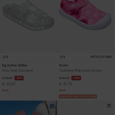
3
3
RECYCLED FIBER
Rg Kattie Glitter
Grom
Girls Grey Sandals
Toddlers Pink Lycra Shoes
30%
48%
€ 30,00
€ 30,00
€ 21,00
€ 15,75
SALE
SALE
SALE ON SALE 25% EXTRA