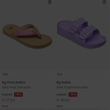
2
2
Rg Porto Raffia
Rg Kattie
Girls Red Sandals
Girls Purple Sandals
30%
30%
€ 25,00
€ 28,00
€ 17,50
€ 19,60
SALE
SALE