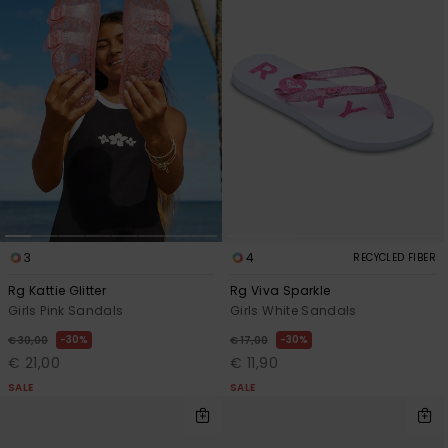
3
4
RECYCLED FIBER
Rg Kattie Glitter
Rg Viva Sparkle
Girls Pink Sandals
Girls White Sandals
30%
30%
€ 30,00
€ 17,00
€ 21,00
€ 11,90
SALE
SALE