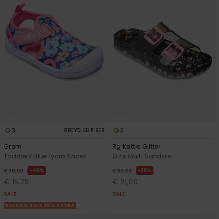
3
3
RECYCLED FIBER
Grom
Rg Kattie Glitter
Toddlers Blue Lycra Shoes
Girls Multi Sandals
48%
30%
€ 30,00
€ 30,00
€ 15,75
€ 21,00
SALE
SALE
SALE ON SALE 25% EXTRA