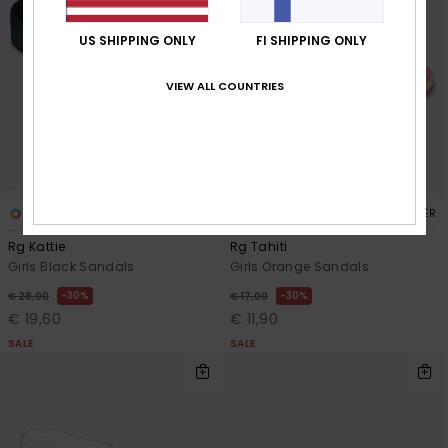
US SHIPPING ONLY
FI SHIPPING ONLY
VIEW ALL COUNTRIES
2
3
RECYCLED FIBER
Rg Kattie
Rg Tahiti
Girls Black Sandals
Girls Orange Sandals
30%
30%
€ 28,00
€ 17,00
€ 19,60
€ 11,90
SALE
SALE