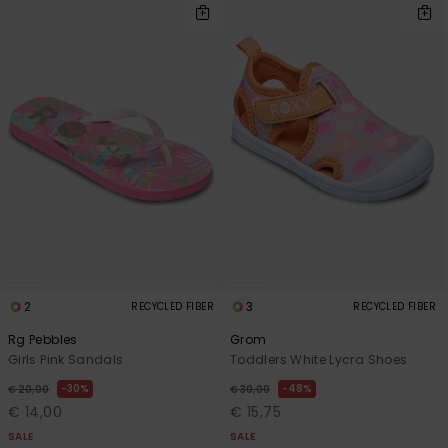
2
3
RECYCLED FIBER
RECYCLED FIBER
Rg Pebbles
Grom
Girls Pink Sandals
Toddlers White Lycra Shoes
30%
48%
€ 20,00
€ 30,00
€ 14,00
€ 15,75
SALE
SALE