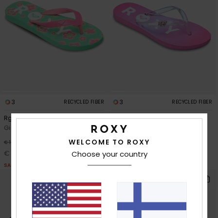
3
3
RECYCLED FIBER
RECYCLED FIBER
Rg Tahiti
Rg Viva Jelly
Girls Green Sandals
Girls Pink Sandals
WELCOME TO ROXY
30%
30%
€ 17,00
€ 17,00
€ 11,90
€ 11,90
Choose your country
SALE
SALE