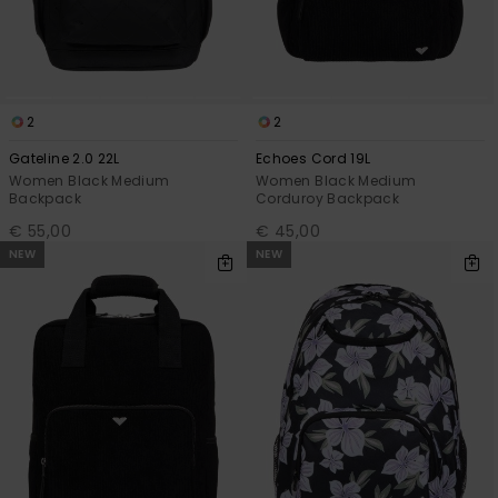
Vaatteet
Lisätarvik
2
2
Kengät
Gateline 2.0 22L
Echoes Cord 19L
Women Black Medium
Women Black Medium
Backpack
Corduroy Backpack
Fitness
€ 55,00
€ 45,00
NEW
NEW
Snow