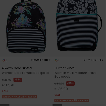
3
1
RECYCLED FIBER
RECYCLED FIBER
Always Core Printed
Current Vibes
Women Black Small Backpack
Women Multi Medium Travel
Backpack
55%
€ 28,00
55%
€ 80,00
€ 12,60
€ 36,00
SALE
SALE
SALE ON SALE 25% EXTRA
SALE ON SALE 25% EXTRA