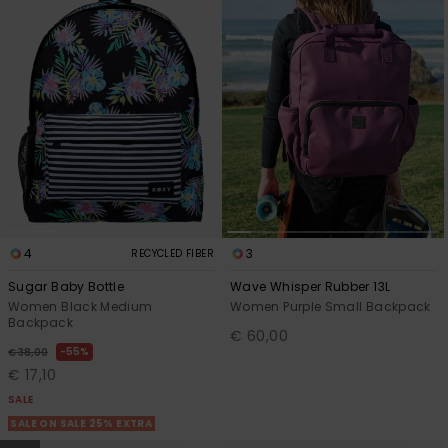
4
3
RECYCLED FIBER
Sugar Baby Bottle
Wave Whisper Rubber 13L
Women Black Medium
Women Purple Small Backpack
Backpack
€ 60,00
55%
€ 38,00
€ 17,10
SALE
SALE ON SALE 25% EXTRA