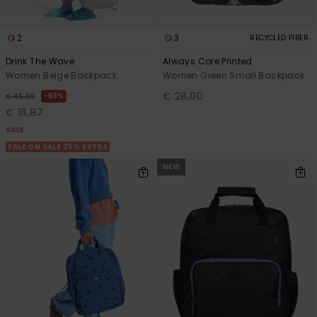
2
3
RECYCLED FIBER
Drink The Wave
Always Core Printed
Women Beige Backpack
Women Green Small Backpack
€ 28,00
63%
€ 45,00
€ 16,87
SALE
SALE ON SALE 25% EXTRA
NEW