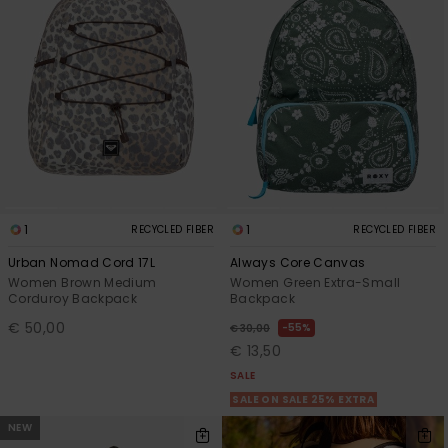
1
1
RECYCLED FIBER
RECYCLED FIBER
Urban Nomad Cord 17L
Always Core Canvas
Women Brown Medium
Women Green Extra-Small
Corduroy Backpack
Backpack
€ 50,00
55%
€ 30,00
€ 13,50
SALE
SALE ON SALE 25% EXTRA
NEW