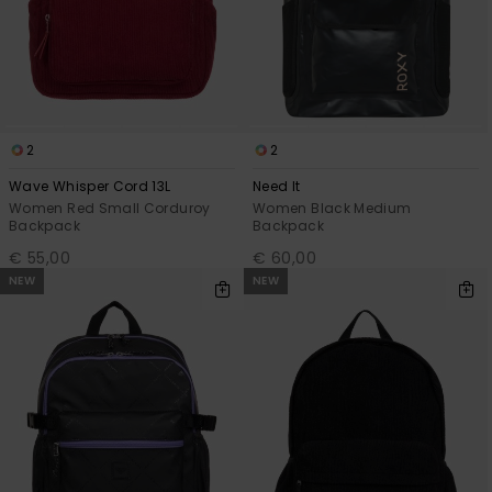
View
Varustekas
Mekot
Talvivaatt
the FAQ
GIFTCARDS
Huivit ja
Lumilautai
Jumpsuits &
hanskat
Lainelauta
WISHLIST
Playsuits
Hatut & pi
Koulureput
2
2
Shortsit
Wave Whisper Cord 13L
Need It
Aurinkolas
Lisätarvik
Women Red Small Corduroy
Women Black Medium
Hameet
Backpack
Backpack
€ 55,00
€ 60,00
Märkäpuvu
NEW
NEW
Suojavaat
& neopreen
lisätarvikk
Swim