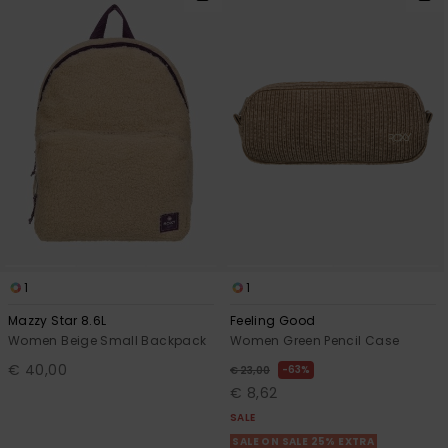
1
1
Mazzy Star 8.6L
Feeling Good
Women Beige Small Backpack
Women Green Pencil Case
€ 40,00
63%
€ 23,00
€ 8,62
SALE
SALE ON SALE 25% EXTRA