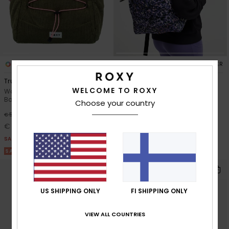
1
1
RECYCLED FIBER
True Color 15L
Urban Nomad 17L
WELCOME TO ROXY
Women Green Medium
Women Purple Medium
Backpack
Backpack
Choose your country
€ 50,00
55%
€ 50,00
€ 22,50
SALE
SALE ON SALE 25% EXTRA
US SHIPPING ONLY
FI SHIPPING ONLY
VIEW ALL COUNTRIES