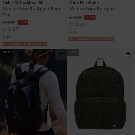
Sister Of The Moon 30L
Drink The Wave
Women Beige Backpack Basket
Women Beige Backpack
Bag
55%
€ 45,00
63%
€ 45,00
€ 20,25
€ 16,87
SALE
SALE
SALE ON SALE 25% EXTRA
SALE ON SALE 25% EXTRA
NEW
NEW