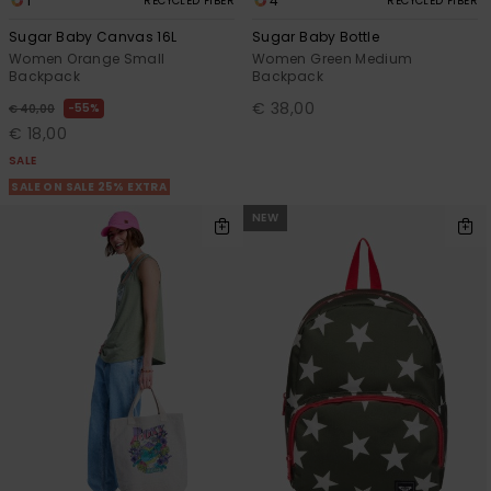
1
4
RECYCLED FIBER
RECYCLED FIBER
Sugar Baby Canvas 16L
Sugar Baby Bottle
Women Orange Small
Women Green Medium
Backpack
Backpack
€ 38,00
55%
€ 40,00
€ 18,00
SALE
SALE ON SALE 25% EXTRA
NEW