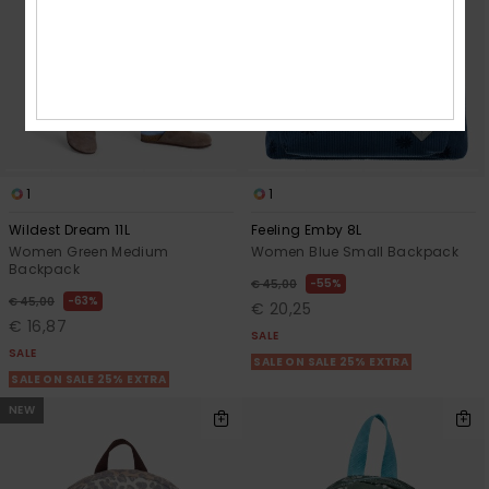
1
1
Wildest Dream 11L
Feeling Emby 8L
Women Green Medium
Women Blue Small Backpack
Backpack
55%
€ 45,00
63%
€ 45,00
€ 20,25
€ 16,87
SALE
SALE
SALE ON SALE 25% EXTRA
SALE ON SALE 25% EXTRA
NEW