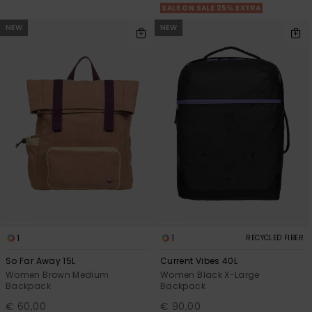
SALE ON SALE 25% EXTRA
NEW
NEW
1
1
RECYCLED FIBER
So Far Away 15L
Current Vibes 40L
Women Brown Medium
Women Black X-Large
Backpack
Backpack
€ 60,00
€ 90,00