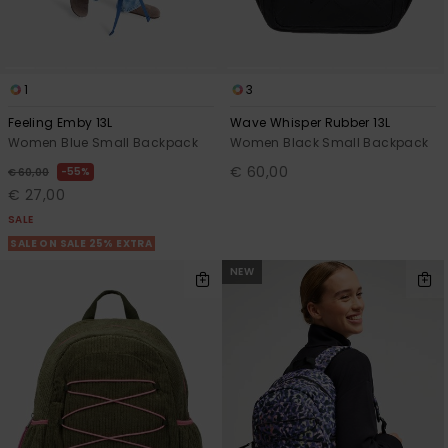
1
3
Feeling Emby 13L
Wave Whisper Rubber 13L
Women Blue Small Backpack
Women Black Small Backpack
€ 60,00
55%
€ 60,00
€ 27,00
SALE
SALE ON SALE 25% EXTRA
NEW