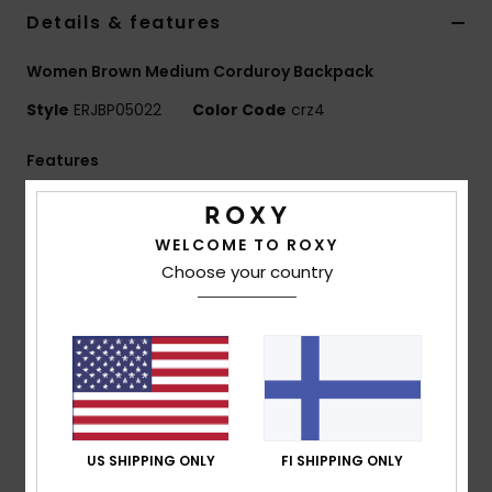
Vaatteet
Details & features
Women Brown Medium Corduroy Backpack
Lisätarvik
Style
ERJBP05022
Color Code
crz4
Kengät
Features
Fabric:
Printed mini cord
Fitness
Compartments:
1 main zip-up compartment
WELCOME TO ROXY
1 zip-up front pocket
Choose your country
Snow
1 side bottle pocket, padded laptop sleeve
Straps:
Adjustable padded shoulder straps
Reinforcement:
Padded back panel
Branding:
Roxy woven patch
Dimensions:
15" [H] x 13.78" [W] x 4.33" [D] / 38 [H] x
35 [W] x 11 [D] cm
Volume:
14.6 L
US SHIPPING ONLY
FI SHIPPING ONLY