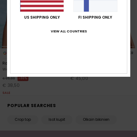
Vaatteet
US SHIPPING ONLY
FI SHIPPING ONLY
Lisätarvik
VIEW ALL COUNTRIES
Kengät
1
1
RECYCLED FIBER
RECYCLED FIBER
Fitness
Roxy Active Crop Top
Solid Essentials Tankini
Women Black Crop Bikini Top
Women Black Tank Bikini Top
Snow
€ 45,00
30%
€ 55,00
€ 38,50
SALE
POPULAR SEARCHES
Crop top
Isot kupit
Olkain bikinien