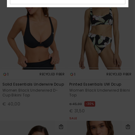
1
1
RECYCLED FIBER
RECYCLED FIBER
Solid Essentials Underwire Dcup
Printed Essentials UW Dcup
Women Black Underwired D-
Women Black Underwired Bikini
Cup Bikini Top
Top
€ 40,00
30%
€ 45,00
€ 31,50
SALE