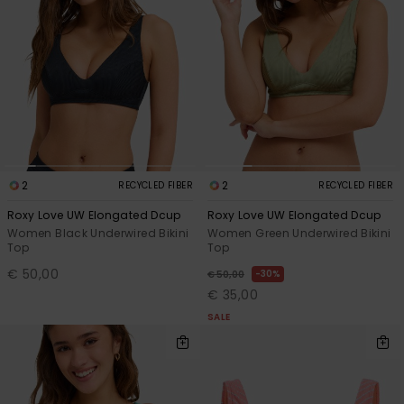
Vaatteet
Lisätarvik
Kengät
Fitness
2
2
RECYCLED FIBER
RECYCLED FIBER
Roxy Love UW Elongated Dcup
Roxy Love UW Elongated Dcup
Snow
Women Black Underwired Bikini
Women Green Underwired Bikini
Top
Top
€ 50,00
30%
€ 50,00
€ 35,00
SALE