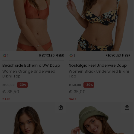
View
Varustekas
Mekot
Talvivaatt
the FAQ
GIFTCARDS
Huivit ja
Lumilautai
Jumpsuits &
hanskat
Lainelauta
WISHLIST
Playsuits
Hatut & pi
Koulureput
Shortsit
Aurinkolas
Lisätarvik
1
1
RECYCLED FIBER
RECYCLED FIBER
Hameet
Beachside Bohemia UW Dcup
Nostalgic Feel Underwire Dcup
Women Orange Underwired
Women Black Underwired Bikini
Märkäpuvu
Bikini Top
Top
30%
30%
€ 55,00
€ 50,00
Suojavaat
€ 38,50
€ 35,00
& neopreen
SALE
SALE
lisätarvikk
Swim