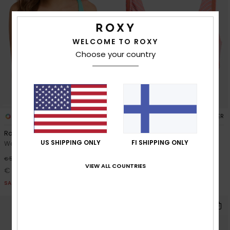
WELCOME TO ROXY
Choose your country
2
1
RECYCLED FIBER
RECYCLED FIBER
Roxy Sunshine Wire Free Dcup
Wavy Baby Elongated Dcup
US SHIPPING ONLY
FI SHIPPING ONLY
Women Green D-Cup Bikini Top
Women Orange Elongated
Bikini Top
30%
€ 50,00
VIEW ALL COUNTRIES
30%
€ 55,00
€ 35,00
€ 38,50
SALE
SALE