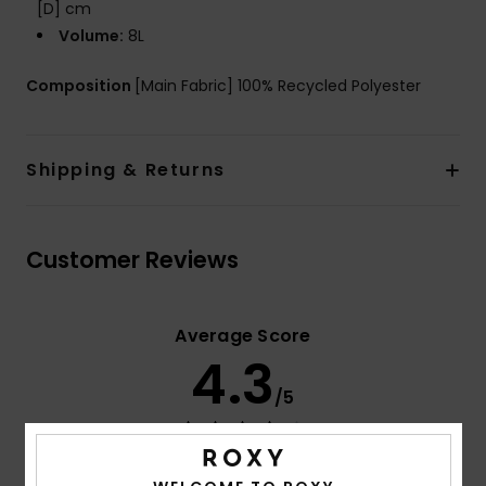
[D] cm
Volume:
8L
Composition
[Main Fabric] 100% Recycled Polyester
Shipping & Returns
Customer Reviews
Average Score
4.3
/5
based on
3 verified reviews
since lokakuuta 2025
100% of our customers recommend this product