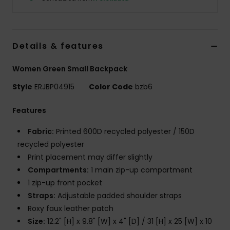
Vaatteet
Lisätarvik
Details & features
Kengät
Women Green Small Backpack
Style
ERJBP04915
Color Code
bzb6
Fitness
Features
Snow
Fabric:
Printed 600D recycled polyester / 150D
recycled polyester
Print placement may differ slightly
Compartments:
1 main zip-up compartment
1 zip-up front pocket
Straps:
Adjustable padded shoulder straps
Roxy faux leather patch
Size:
12.2" [H] x 9.8" [W] x 4" [D] / 31 [H] x 25 [W] x 10