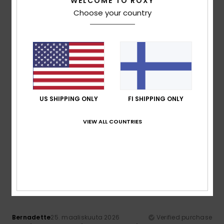
WELCOME TO ROXY
Choose your country
Comfort
Value for money
4.3
4.0
Size
Material
4.3
Too small
Too large
US SHIPPING ONLY
FI SHIPPING ONLY
Color
4.3
VIEW ALL COUNTRIES
5
/5
Bernadette
25. maaliskuuta 2026
Verified purchase