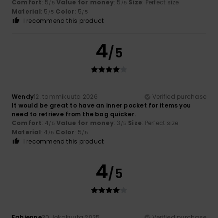
Comfort
: 5
Value for money
: 5
Size
: Perfect size
/5
/5
Material
: 5
Color
: 5
/5
/5
I recommend this product
4
/5
Wendy
12. tammikuuta 2026
Verified purchase
It would be great to have an inner pocket for items you
need to retrieve from the bag quicker.
Comfort
: 4
Value for money
: 3
Size
: Perfect size
/5
/5
Material
: 4
Color
: 5
/5
/5
I recommend this product
4
/5
Fabienne
30. lokakuuta 2025
Verified purchase