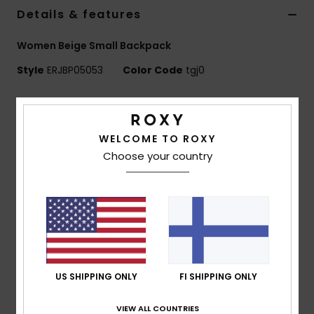
Vaatteet
Details & features
Women Beige Small Backpack
Lisätarvik
Style
ERJBP05053
Color Code
tgj0
Kengät
Features
Fabric:
Sherpa fabric
Fitness
WELCOME TO ROXY
Compartments:
1 main zip-up compartment
Choose your country
1 zip-up front pocket
Snow
Straps:
Adjustable padded shoulder straps
Features:
Roxy woven patch
Dimensions:
11.8"[H] x 9.45"[W] x 4.7"[D] / 30 x 24 x
12 cm
Volume:
8.6 L
US SHIPPING ONLY
FI SHIPPING ONLY
Composition
[Main Fabric] 100% Polyester
VIEW ALL COUNTRIES