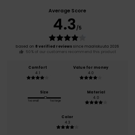
Average Score
4.3
/5
based on
8 verified reviews
since maaliskuuta 2026
50% of our customers recommend this product
Comfort
Value for money
4.1
4.0
Size
Material
4.0
Too small
Too large
Color
4.3