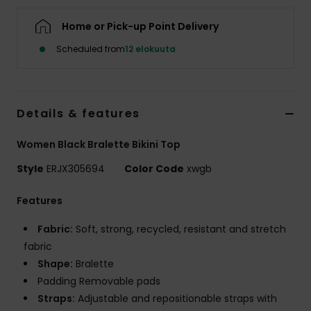
Vaatteet
Home or Pick-up Point Delivery
Lisätarvik
Scheduled from
12 elokuuta
Kengät
Details & features
Fitness
Women Black Bralette Bikini Top
Style
ERJX305694
Color Code
xwgb
Snow
Features
Fabric:
Soft, strong, recycled, resistant and stretch
fabric
Shape:
Bralette
Padding Removable pads
Straps:
Adjustable and repositionable straps with