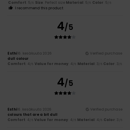
Comfort
: 5
Size
: Perfect size
Material
: 5
Color
: 5
/5
/5
/5
I recommend this product
4
/5
Esthi
16. kesäkuuta 2026
Verified purchase
dull colour
Comfort
: 4
Value for money
: 4
Material
: 3
Color
: 3
/5
/5
/5
/5
4
/5
Esthi
16. kesäkuuta 2026
Verified purchase
colours that are a bit dull
Comfort
: 4
Value for money
: 4
Material
: 4
Color
: 3
/5
/5
/5
/5