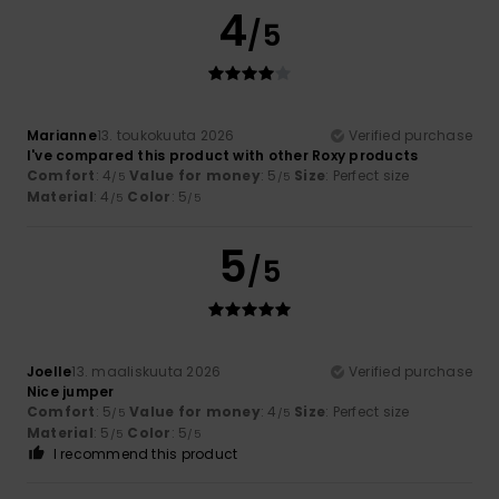
4
/5
Marianne
13. toukokuuta 2026
Verified purchase
I've compared this product with other Roxy products
Comfort
: 4
Value for money
: 5
Size
: Perfect size
/5
/5
Material
: 4
Color
: 5
/5
/5
5
/5
Joelle
13. maaliskuuta 2026
Verified purchase
Nice jumper
Comfort
: 5
Value for money
: 4
Size
: Perfect size
/5
/5
Material
: 5
Color
: 5
/5
/5
I recommend this product