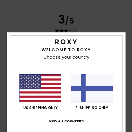
3
/5
LUCÍA
10. heinäkuuta 2026
Verified purchase
WELCOME TO ROXY
I thought it was all one piece, not that it comes apart when
Choose your country
you pick it up. We’ll see how long it lasts, and what stays in
place, especially in the water.
Comfort
: 3
Value for money
: 2
Size
: Large
Material
: 4
/5
/5
/5
Color
: 3
/5
4
/5
US SHIPPING ONLY
FI SHIPPING ONLY
Sigrid
28. kesäkuuta 2026
Verified purchase
VIEW ALL COUNTRIES
Lovely bikini, good fit, quality is adequate
Comfort
: 3
Value for money
: 4
Size
: Perfect size
/5
/5