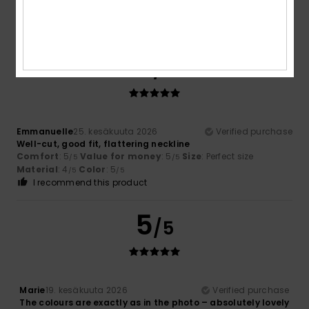
Material
: 3
Color
: 5
/5
/5
I recommend this product
5
/5
Emmanuelle
25. kesäkuuta 2026
Verified purchase
Well-cut, good fit, flattering neckline
Comfort
: 5
Value for money
: 5
Size
: Perfect size
/5
/5
Material
: 4
Color
: 5
/5
/5
I recommend this product
5
/5
Marie
19. kesäkuuta 2026
Verified purchase
The colours are exactly as in the photo – absolutely lovely