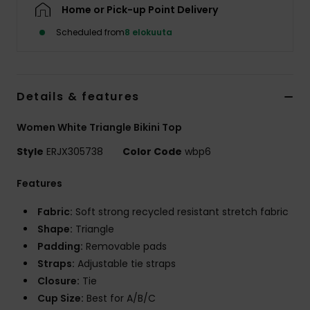
Vaatteet
Home or Pick-up Point Delivery
Scheduled from
8 elokuuta
Lisätarvik
Kengät
Details & features
Women White Triangle Bikini Top
Fitness
Style
ERJX305738
Color Code
wbp6
Snow
Features
Fabric:
Soft strong recycled resistant stretch fabric
Shape:
Triangle
Padding:
Removable pads
Straps:
Adjustable tie straps
Closure:
Tie
Cup Size:
Best for A/B/C