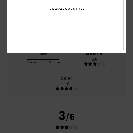
VIEW ALL COUNTRIES
based on
1 verified reviews
since heinäkuuta 2026
0% of our customers recommend this product
Comfort
Value for money
4.0
3.0
Size
Material
3.0
Too small
Too large
Color
4.0
3
/5