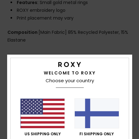
Features:
Small gold metal rings
ROXY embroidery logo
Print placement may vary
Composition
[Main Fabric] 85% Recycled Polyester, 15%
Elastane
Shipping & Returns
WELCOME TO ROXY
Choose your country
Customer Reviews
Average Score
3.0
/5
US SHIPPING ONLY
FI SHIPPING ONLY