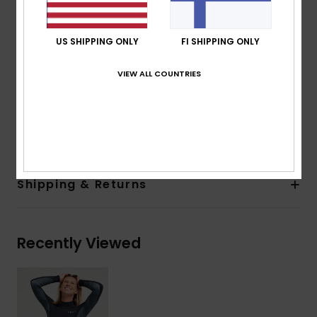
Thickness:
2mm
Entry system:
Back Zip
US SHIPPING ONLY
FI SHIPPING ONLY
Seam Detail - Exterior:
Q-Lock Stitch
Seam Detail - Interior:
: High Stress Point Melco
VIEW ALL COUNTRIES
Spot Tape
Glue Details Aqua Alpha - Water Based
Composition
100% Polychloroprene
Shipping & Returns
Recently Viewed