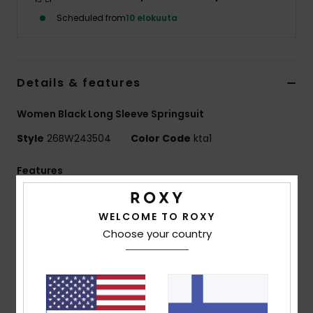
Vaatteet
Scheduled from
10 elokuuta
Lisätarvik
Details & features
Kengät
Women Black Long Sleeve Springsuit
Fitness
Style
26BW243504
Color Code
kta1
Features
Snow
SWELL SERIES
WELCOME TO ROXY
Exterior fabric:
REPEATER STRETCH - 87% Recycled
Choose your country
Polyester
13% Recycled Elastane
Foam Type:
OCEAN NATURAL RUBBER
Interior Fabric:
ECO EXTEND - 100% Recycled Nylon
Body type:
Long Sleeve Spring Suit