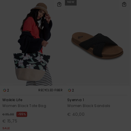
NEW
2
2
RECYCLED FIBER
Waikiki Life
Syenna 1
Women Black Tote Bag
Women Black Sandals
€ 40,00
55%
€ 35,00
€ 15,75
SALE