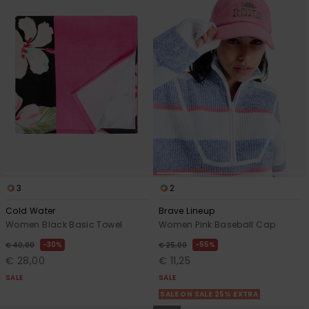
3
2
Cold Water
Brave Lineup
Women Black Basic Towel
Women Pink Baseball Cap
30%
55%
€ 40,00
€ 25,00
€ 28,00
€ 11,25
SALE
SALE
SALE ON SALE 25% EXTRA