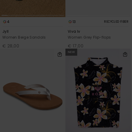
4
13
RECYCLED FIBER
Jyll
Viva Iv
Women Beige Sandals
Women Grey Flip-flops
€ 28,00
€ 17,00
NEW