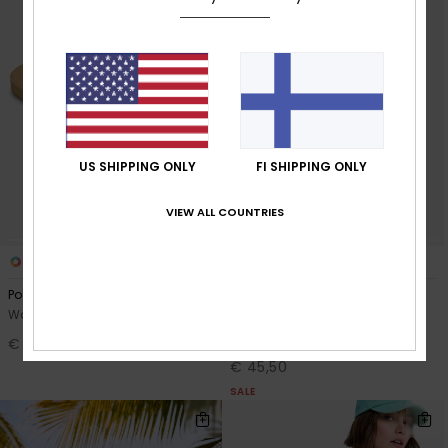
US SHIPPING ONLY
FI SHIPPING ONLY
VIEW ALL COUNTRIES
1
2
RECYCLED FIBER
Porto Motif
Infinite Lagoon
Women Beige Sandals
Women Black Poncho Towel
€ 30,00
30%
€ 65,00
€ 45,50
SALE