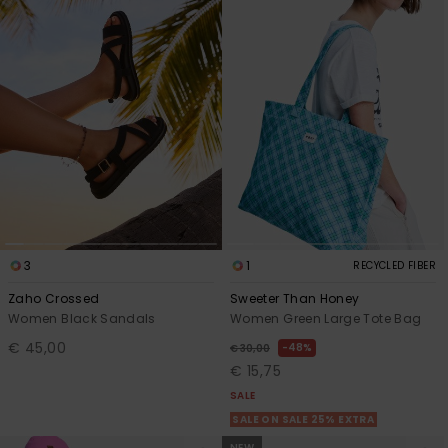
3
1
RECYCLED FIBER
Zaho Crossed
Sweeter Than Honey
Women Black Sandals
Women Green Large Tote Bag
€ 45,00
48%
€ 30,00
€ 15,75
SALE
SALE ON SALE 25% EXTRA
NEW