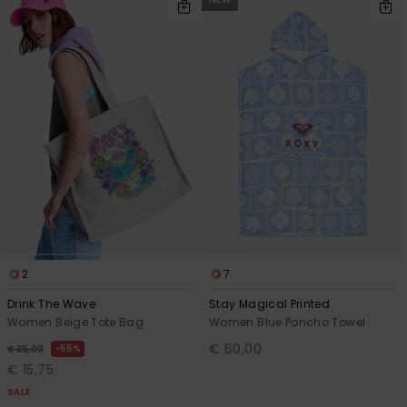
2
7
Drink The Wave
Stay Magical Printed
Women Beige Tote Bag
Women Blue Poncho Towel
€ 60,00
55%
€ 35,00
€ 15,75
SALE