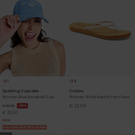
1
3
Sparking Cupcake
Costas
Women Blue Baseball Cap
Women White Beach Flip-Flops
€ 22,00
55%
€ 30,00
€ 13,50
SALE
SALE ON SALE 25% EXTRA