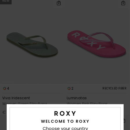
NEW
4
2
RECYCLED FIBER
Viva Iridescent
Luminatas
Women Green Flip-flops
Women Pink Flip-flops
€ 20,00
€ 20,00
WELCOME TO ROXY
Choose your country