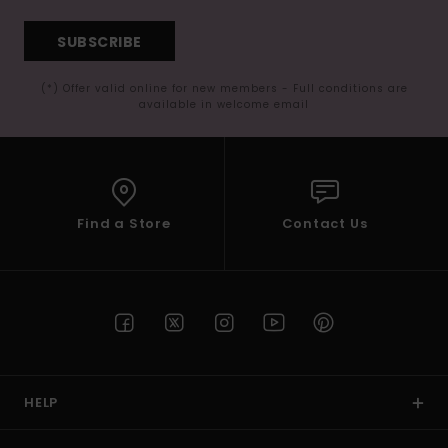
SUBSCRIBE
(*) Offer valid online for new members - Full conditions are
available in welcome email
Find a Store
Contact Us
HELP