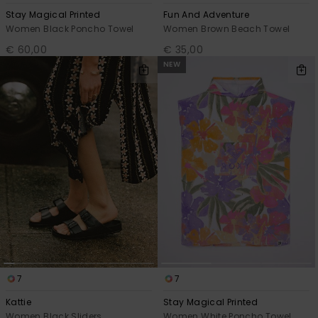
Stay Magical Printed
Fun And Adventure
Women Black Poncho Towel
Women Brown Beach Towel
€ 60,00
€ 35,00
NEW
7
7
Kattie
Stay Magical Printed
Women Black Sliders
Women White Poncho Towel