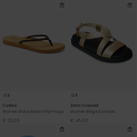
3
3
Costas
Zaho Crossed
Women Black Beach Flip-Flops
Women Beige Sandals
€ 22,00
€ 45,00