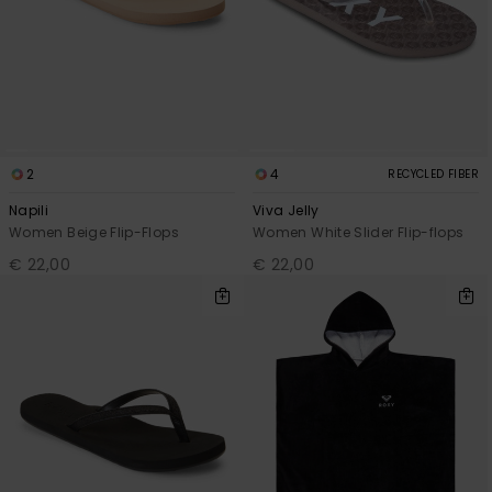
Vaatteet
Lisätarvik
Kengät
2
4
RECYCLED FIBER
Fitness
Napili
Viva Jelly
Women Beige Flip-Flops
Women White Slider Flip-flops
€ 22,00
€ 22,00
Snow