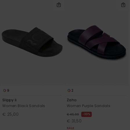
9
2
Slippy Ii
Zaho
Women Black Sandals
Women Purple Sandals
€ 25,00
30%
€ 45,00
€ 31,50
SALE