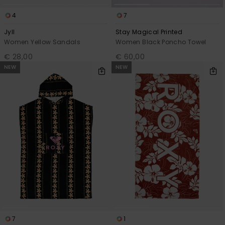
4
7
Jyll
Stay Magical Printed
Women Yellow Sandals
Women Black Poncho Towel
€ 28,00
€ 60,00
NEW
NEW
7
1