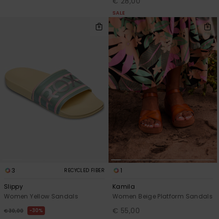
€ 28,00
SALE
3
1
RECYCLED FIBER
Slippy
Kamila
Women Yellow Sandals
Women Beige Platform Sandals
€ 55,00
30%
€ 30,00