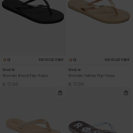
View
Varustekas
Mekot
Talvivaatt
the FAQ
GIFTCARDS
Huivit ja
Lumilautai
Jumpsuits &
hanskat
Lainelauta
WISHLIST
Playsuits
Hatut & pi
Koulureput
Shortsit
Aurinkolas
Lisätarvik
Hameet
13
13
RECYCLED FIBER
RECYCLED FIBER
Viva Iv
Viva Iv
Märkäpuvu
Women Black Flip-flops
Women Yellow Flip-flops
€ 17,00
€ 17,00
Suojavaat
& neopreen
lisätarvikk
Swim