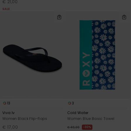
€ 21,00
SALE
13
3
Viva Iv
Cold Water
Women Black Flip-flops
Women Blue Basic Towel
€ 17,00
30%
€ 40,00