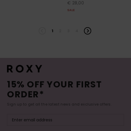
€ 28,00
SALE
1
2
3
4
15% OFF YOUR FIRST
ORDER*
Sign up to get all the latest news and exclusive offers.