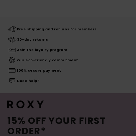
Free shipping and returns for members
30-day returns
Join the loyalty program
Our eco-friendly commitment
100% secure payment
Need help?
15% OFF YOUR FIRST
ORDER*