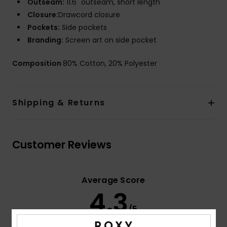
Outseam:
11.6" outseam, short length
Closure:
Drawcord closure
Pockets:
Side pockets
Branding:
Screen art on side pocket
Composition
80% Cotton, 20% Polyester
Shipping & Returns
Customer Reviews
Average Score
4.3
/5