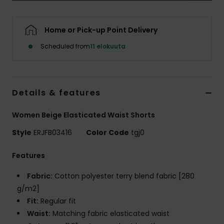
Vaatteet
Home or Pick-up Point Delivery
Lisätarvik
Scheduled from
11 elokuuta
Kengät
Details & features
Fitness
Women Beige Elasticated Waist Shorts
Snow
Style
ERJFB03416
Color Code
tgj0
Features
Fabric:
Cotton polyester terry blend fabric [280
g/m2]
Fit:
Regular fit
Waist:
Matching fabric elasticated waist