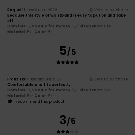
Raquel
21. kesäkuuta 2026
Verified purchase
Because this style of waistband is easy to put on and take
off
Comfort
: 5
Value for money
: 5
Size
: Perfect size
/5
/5
Material
: 5
Color
: 5
/5
/5
5
/5
Franziska
4. kesäkuuta 2026
Verified purchase
Comfortable and fits perfectly
Comfort
: 5
Value for money
: 5
Size
: Perfect size
/5
/5
Material
: 5
Color
: 5
/5
/5
I recommend this product
3
/5