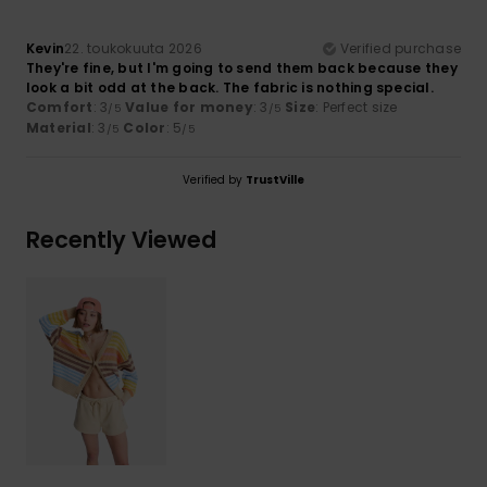
Kevin
22. toukokuuta 2026
Verified purchase
They're fine, but I'm going to send them back because they
look a bit odd at the back. The fabric is nothing special.
Comfort
: 3
Value for money
: 3
Size
: Perfect size
/5
/5
Material
: 3
Color
: 5
/5
/5
Verified by
TrustVille
Recently Viewed