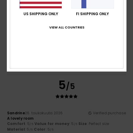
5.0
5.0
US SHIPPING ONLY
FI SHIPPING ONLY
Size
Material
VIEW ALL COUNTRIES
5.0
Too small
Too large
Color
5.0
5
/5
Sandrine
26. toukokuuta 2026
Verified purchase
A lovely room
Comfort
: 5
Value for money
: 5
Size
: Perfect size
/5
/5
Material
: 5
Color
: 5
/5
/5