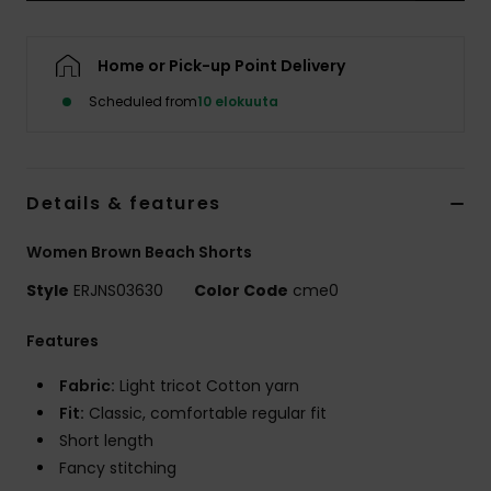
Vaatteet
Home or Pick-up Point Delivery
Lisätarvik
Scheduled from
10 elokuuta
Kengät
Details & features
Fitness
Women Brown Beach Shorts
Snow
Style
ERJNS03630
Color Code
cme0
Features
Fabric:
Light tricot Cotton yarn
Fit:
Classic, comfortable regular fit
Short length
Fancy stitching