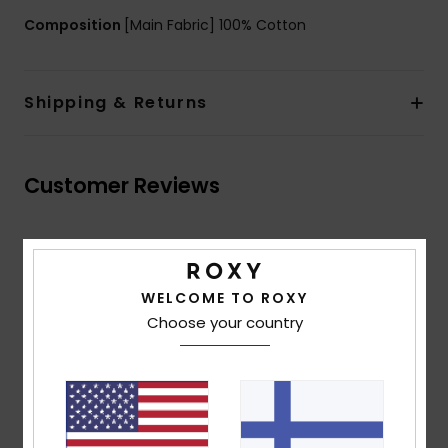
Composition
[Main Fabric] 100% Cotton
Shipping & Returns
Customer Reviews
Average Score
5.0
WELCOME TO ROXY
/5
Choose your country
based on
2 verified reviews
since toukokuuta 2026
100% of our customers recommend this product
Comfort
Value for money