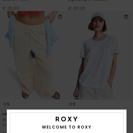
€ 35,00
€ 60,00
5
5
Lekeitio Knit
Oceanwave Regular Emby
Women Beige Easy Wear Pull On
Women White Short Sleeve T-
Corduroy Trousers
Shirt
WELCOME TO ROXY