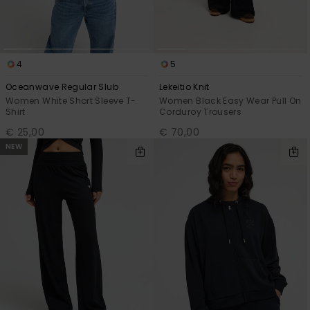
4
5
Oceanwave Regular Slub
Lekeitio Knit
Women White Short Sleeve T-
Women Black Easy Wear Pull On
Shirt
Corduroy Trousers
€ 25,00
€ 70,00
NEW