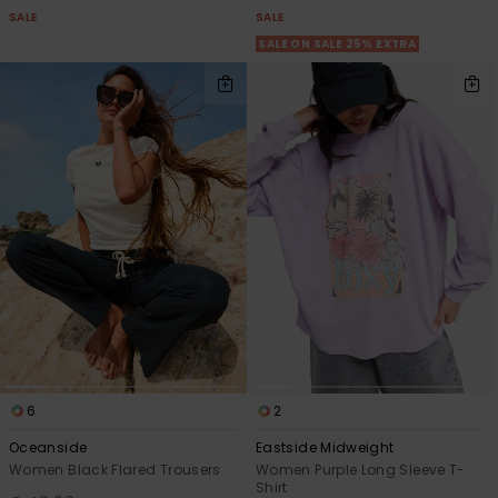
SALE
SALE
SALE ON SALE 25% EXTRA
6
2
Oceanside
Eastside Midweight
Women Black Flared Trousers
Women Purple Long Sleeve T-
Shirt