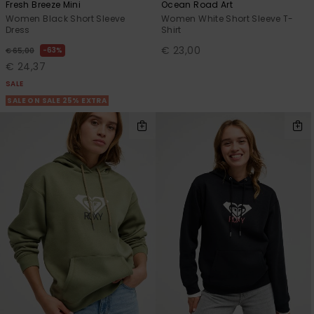
Fresh Breeze Mini
Ocean Road Art
Women Black Short Sleeve
Women White Short Sleeve T-
Dress
Shirt
€ 23,00
63%
€ 65,00
€ 24,37
SALE
SALE ON SALE 25% EXTRA