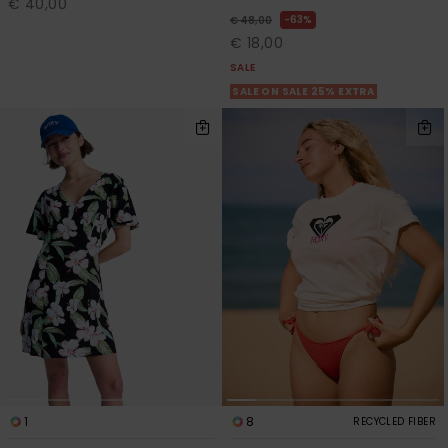
€ 40,00
63%
€ 48,00
€ 18,00
SALE
SALE ON SALE 25% EXTRA
1
8
RECYCLED FIBER