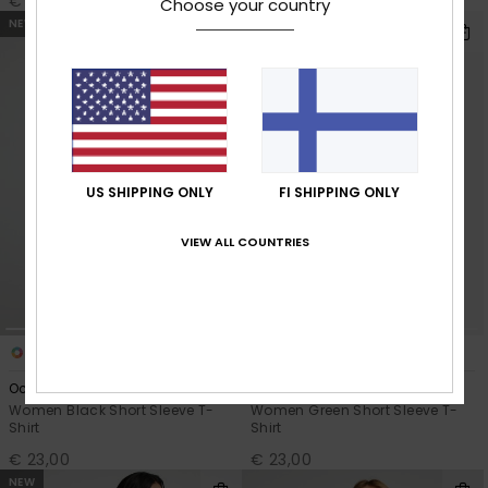
€ 70,00
€ 23,00
Choose your country
NEW
US SHIPPING ONLY
FI SHIPPING ONLY
VIEW ALL COUNTRIES
3
5
RECYCLED FIBER
Oceanregular Poster
Oceanwave Regular Emby
Women Black Short Sleeve T-
Women Green Short Sleeve T-
Shirt
Shirt
€ 23,00
€ 23,00
NEW