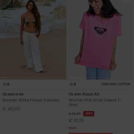
6
8
ORGANIC COTTON
Oceanside
Ocean Road Art
Women White Flared Trousers
Women Pink Short Sleeve T-
Shirt
€ 40,00
55%
€ 23,00
€ 10,35
SALE