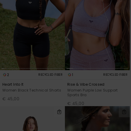
View
Varustekas
Mekot
Talvivaatt
the FAQ
GIFTCARDS
Huivit ja
Lumilautai
Jumpsuits &
hanskat
Lainelauta
WISHLIST
Playsuits
Hatut & pi
Koulureput
Shortsit
Aurinkolas
Lisätarvik
Hameet
Märkäpuvu
2
1
RECYCLED FIBER
RECYCLED FIBER
Heart Into It
Rise & Vibe Crossed
Suojavaat
Women Black Technical Shorts
Women Purple Low Support
& neopreen
Sports Bra
€ 45,00
lisätarvikk
€ 45,00
Swim