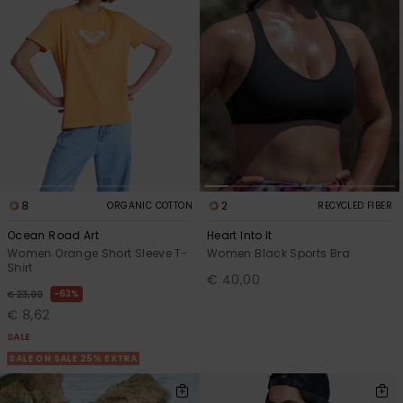
Vaatteet
Lisätarvik
Kengät
Fitness
8
2
ORGANIC COTTON
RECYCLED FIBER
Snow
Ocean Road Art
Heart Into It
Women Orange Short Sleeve T-
Women Black Sports Bra
Shirt
€ 40,00
63%
€ 23,00
€ 8,62
SALE
SALE ON SALE 25% EXTRA