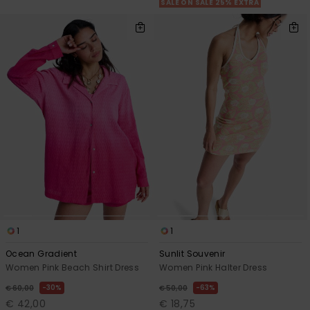
SALE ON SALE 25% EXTRA
1
1
Ocean Gradient
Sunlit Souvenir
Women Pink Beach Shirt Dress
Women Pink Halter Dress
30%
63%
€ 60,00
€ 50,00
€ 42,00
€ 18,75