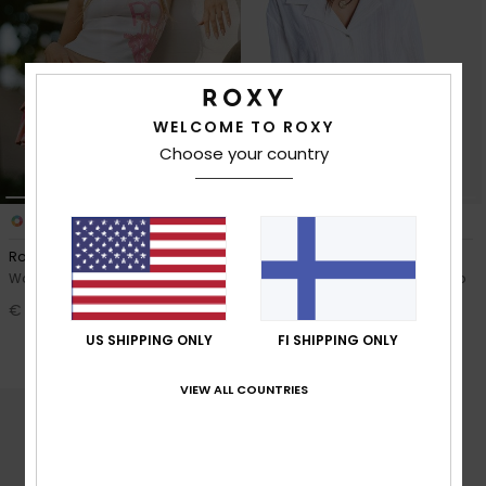
Vaatteet
Lisätarvik
WELCOME TO ROXY
Kengät
Choose your country
Fitness
1
1
Roxy X Juicy Couture
Sunset Back
Snow
Women Pink Ruffle Skirt
Women White Beach Cover-Up
Shirt
€ 60,00
30%
€ 65,00
US SHIPPING ONLY
FI SHIPPING ONLY
€ 45,50
SALE
VIEW ALL COUNTRIES