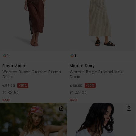
View
Varustekas
Mekot
Talvivaatt
the FAQ
GIFTCARDS
Huivit ja
Lumilautai
Jumpsuits &
hanskat
Lainelauta
WISHLIST
Playsuits
Hatut & pi
Koulureput
Shortsit
Aurinkolas
Lisätarvik
1
1
Hameet
Playa Mood
Moana Story
Women Brown Crochet Beach
Women Beige Crochet Maxi
Märkäpuvu
Dress
Dress
30%
30%
€ 55,00
€ 60,00
Suojavaat
€ 38,50
€ 42,00
& neopreen
SALE
SALE
lisätarvikk
Swim