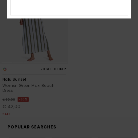
1
RECYCLED FIBER
Nalu Sunset
Women Green Maxi Beach
Dress
30%
€ 60,00
€ 42,00
SALE
POPULAR SEARCHES