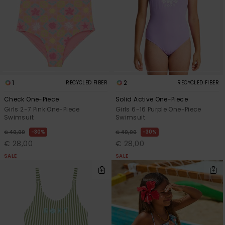
View
Varustekas
Mekot
Talvivaatt
the FAQ
GIFTCARDS
Huivit ja
Lumilautai
Jumpsuits &
hanskat
Lainelauta
WISHLIST
Playsuits
Hatut & pi
Koulureput
Shortsit
1
2
RECYCLED FIBER
RECYCLED FIBER
Aurinkolas
Lisätarvik
Check One-Piece
Solid Active One-Piece
Hameet
Girls 2-7 Pink One-Piece
Girls 6-16 Purple One-Piece
Swimsuit
Swimsuit
Märkäpuvu
30%
30%
€ 40,00
€ 40,00
€ 28,00
€ 28,00
Suojavaat
SALE
SALE
& neopreen
lisätarvikk
Swim