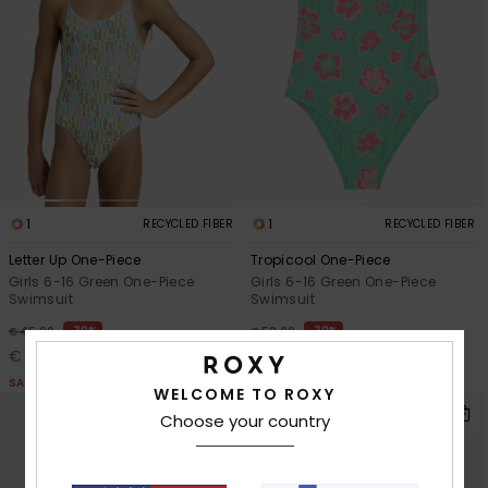
1
1
RECYCLED FIBER
RECYCLED FIBER
Letter Up One-Piece
Tropicool One-Piece
Girls 6-16 Green One-Piece
Girls 6-16 Green One-Piece
Swimsuit
Swimsuit
30%
30%
€ 45,00
€ 50,00
€ 31,50
€ 35,00
SALE
SALE
WELCOME TO ROXY
Choose your country