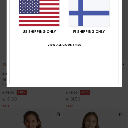
US SHIPPING ONLY
FI SHIPPING ONLY
VIEW ALL COUNTRIES
1
1
RECYCLED FIBER
RECYCLED FIBER
Aruba One-Piece
Aruba One-Piece
Girls 6-16 Blue One-Piece
Girls 6-16 Pink One-Piece
Swimsuit
Swimsuit
30%
30%
€ 45,00
€ 45,00
€ 31,50
€ 31,50
SALE
SALE