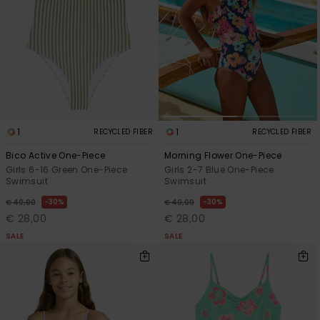
Vaatteet
Lisätarvik
Kengät
1
1
RECYCLED FIBER
RECYCLED FIBER
Fitness
Bico Active One-Piece
Morning Flower One-Piece
Girls 6-16 Green One-Piece
Girls 2-7 Blue One-Piece
Snow
Swimsuit
Swimsuit
30%
30%
€ 40,00
€ 40,00
€ 28,00
€ 28,00
SALE
SALE