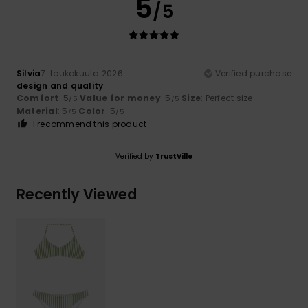
5
/5
Silvia
7. toukokuuta 2026
Verified purchase
design and quality
Comfort
: 5
Value for money
: 5
Size
: Perfect size
/5
/5
Material
: 5
Color
: 5
/5
/5
I recommend this product
Verified by
TrustVille
Recently Viewed