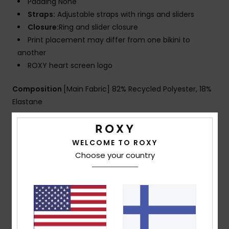
Padding None
Straps:
Adjustable straps with rings and sliders
Closure:
Ring and slider closure
Print placement may differ from one bikini to
another
ROXY heart screen logo
Composition
[Main Fabric] 82% Recycled Polyester, 18%
Elastane
Shipping & Returns
WELCOME TO ROXY
Choose your country
Customer Reviews
Average Score