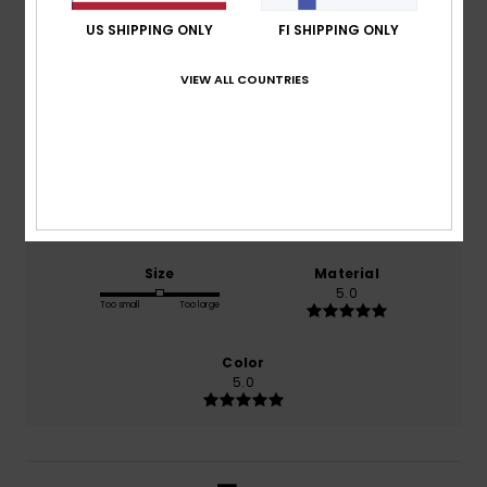
5.0
US SHIPPING ONLY
FI SHIPPING ONLY
/5
VIEW ALL COUNTRIES
based on
1 verified reviews
since toukokuuta 2026
100% of our customers recommend this product
Comfort
Value for money
5.0
5.0
Size
Material
5.0
Too small
Too large
Color
5.0