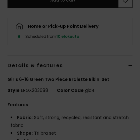
Add to Cart
Vaatteet
Lisätarvik
Home or Pick-up Point Delivery
Scheduled from
10 elokuuta
Kengät
Fitness
Details & features
Snow
Girls 6-16 Green Two Piece Bralette Bikini Set
Style
ERGX203688
Color Code
gld4
Features
Fabric:
Soft, strong, recycled, resistant and stretch
fabric
Shape:
Tri bra set