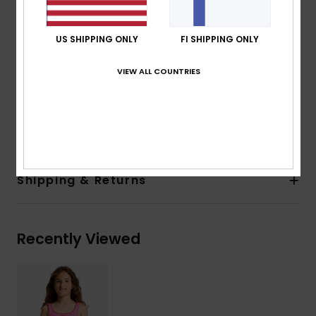
Straps:
Adjustable straps with rings and sliders
Closure:
Fixed
US SHIPPING ONLY
FI SHIPPING ONLY
Product appearance may differ slightly depending
on print placement
VIEW ALL COUNTRIES
Embroidered ROXY logo
Composition
[Main Fabric] 89% Recycled Polyester, 11%
Elastane
Shipping & Returns
Recently Viewed