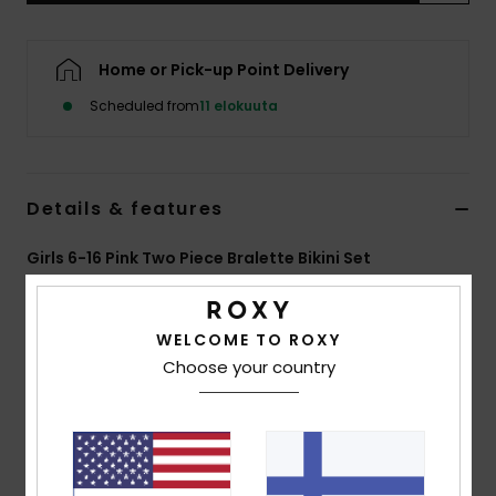
Vaatteet
Home or Pick-up Point Delivery
Lisätarvik
Scheduled from
11 elokuuta
Kengät
Details & features
Fitness
Girls 6-16 Pink Two Piece Bralette Bikini Set
Snow
Style
ERGX203710
Color Code
mlw0
WELCOME TO ROXY
Features
Choose your country
Fabric:
Soft, strong, recycled, resistant and stretch
fabric
Shape:
Bralette set
Padding:
Removable for 12-16 yrs.