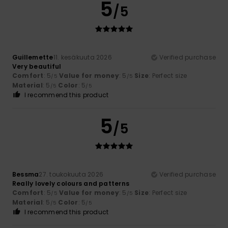
5
/5
Guillemette
11. kesäkuuta 2026
Verified purchase
Very beautiful
Comfort
: 5
Value for money
: 5
Size
: Perfect size
/5
/5
Material
: 5
Color
: 5
/5
/5
I recommend this product
5
/5
Bessma
27. toukokuuta 2026
Verified purchase
Really lovely colours and patterns
Comfort
: 5
Value for money
: 5
Size
: Perfect size
/5
/5
Material
: 5
Color
: 5
/5
/5
I recommend this product