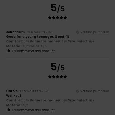
5
/5
Johanne
26. toukokuuta 2026
Verified purchase
Good for a young teenager. Good fit
Comfort
: 5
Value for money
: 4
Size
: Perfect size
/5
/5
Material
: 5
Color
: 5
/5
/5
I recommend this product
5
/5
Carole
21. toukokuuta 2026
Verified purchase
Well-cut
Comfort
: 5
Value for money
: 5
Size
: Perfect size
/5
/5
Material
: 5
/5
I recommend this product