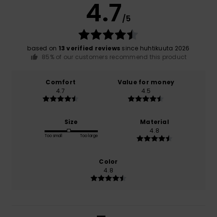
4.7
/5
based on
13 verified reviews
since huhtikuuta 2026
85% of our customers recommend this product
Comfort
Value for money
4.7
4.5
Size
Material
4.8
Too small
Too large
Color
4.8