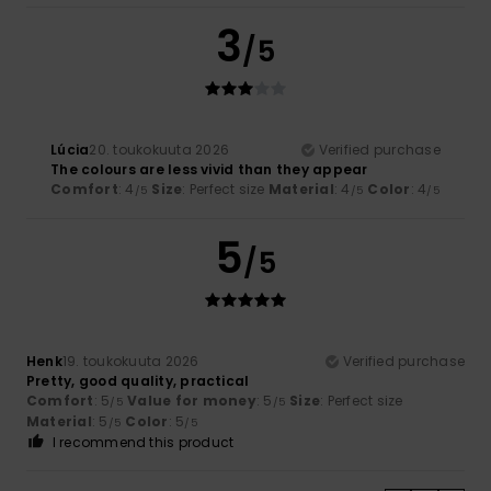
3
/5
Lúcia
20. toukokuuta 2026
Verified purchase
The colours are less vivid than they appear
Comfort
: 4
Size
: Perfect size
Material
: 4
Color
: 4
/5
/5
/5
5
/5
Henk
19. toukokuuta 2026
Verified purchase
Pretty, good quality, practical
Comfort
: 5
Value for money
: 5
Size
: Perfect size
/5
/5
Material
: 5
Color
: 5
/5
/5
I recommend this product