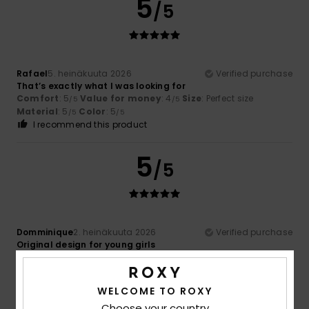
5
/5
Rafael
5. heinäkuuta 2026
Verified purchase
That’s exactly what I was looking for
Comfort
: 5
Value for money
: 4
Size
: Perfect size
/5
/5
Material
: 5
Color
: 5
/5
/5
I recommend this product
5
/5
Domminique
2. heinäkuuta 2026
Verified purchase
Original design for young girls
Comfort
: 5
Value for money
: 5
Size
: Perfect size
/5
/5
Material
: 5
/5
I recommend this product
WELCOME TO ROXY
Choose your country