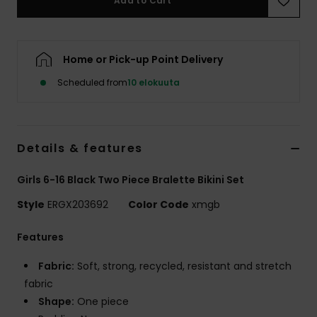
Add to Cart
Vaatteet
Lisätarvik
Home or Pick-up Point Delivery
Scheduled from
10 elokuuta
Kengät
Fitness
Details & features
Snow
Girls 6-16 Black Two Piece Bralette Bikini Set
Style
ERGX203692
Color Code
xmgb
Features
Fabric:
Soft, strong, recycled, resistant and stretch
fabric
Shape:
One piece