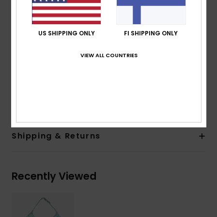
Straps:
Adjustable straps with rings and sliders
Closure:
Fixed
Print placement may differ from one bikini to
US SHIPPING ONLY
FI SHIPPING ONLY
another
Embroidered ROXY logo
VIEW ALL COUNTRIES
2 beads on each straps
Composition
[Main Fabric] 82% Recycled Polyester, 18%
Elastane
Shipping & Returns
Recently Viewed