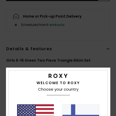
Vaatteet
Home or Pick-up Point Delivery
Lisätarvik
Scheduled from
8 elokuuta
Kengät
Details & features
Fitness
Girls 6-16 Green Two Piece Triangle Bikini Set
Snow
Style
ERGX203690
Color Code
xggb
Features
WELCOME TO ROXY
Choose your country
Fabric:
Soft, strong, recycled, resistant and stretch
fabric
Shape:
Bralette set
Padding:
Removable for 12-16 yrs.