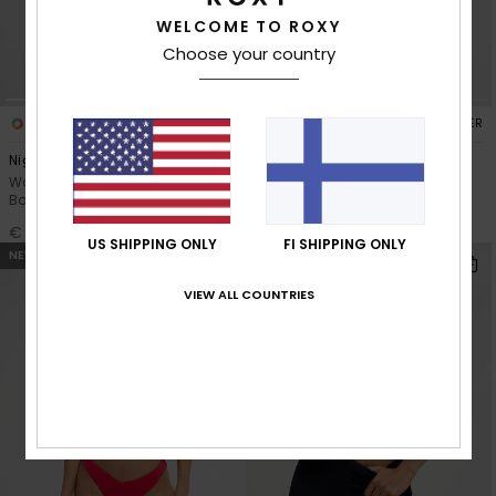
Vaatteet
WELCOME TO ROXY
Choose your country
Lisätarvik
1
2
RECYCLED FIBER
RECYCLED FIBER
Kengät
Night Surf Hl Moderate
Roxy Love Cheeky High Leg
Women Blue Cheeky Bikini
Women Black Cheeky Bikini
Bottoms
Bottoms
Fitness
€ 40,00
€ 35,00
US SHIPPING ONLY
FI SHIPPING ONLY
NEW
NEW
Snow
VIEW ALL COUNTRIES