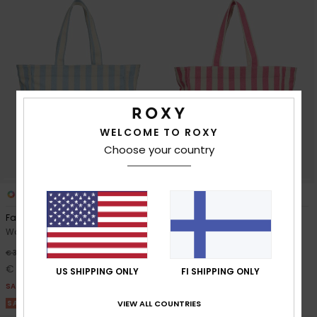
WELCOME TO ROXY
Choose your country
2
2
Fairy Beach
Fairy Beach
Women Blue Tote Bag
Women Pink Tote Bag
55%
55%
€ 35,00
€ 35,00
€ 15,75
€ 15,75
US SHIPPING ONLY
FI SHIPPING ONLY
SALE
SALE
SALE ON SALE 25% EXTRA
VIEW ALL COUNTRIES
SALE ON SALE 25% EXTRA