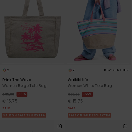
Vaatteet
Lisätarvik
Kengät
Fitness
2
2
RECYCLED FIBER
Snow
Drink The Wave
Waikiki Life
Women Beige Tote Bag
Women White Tote Bag
55%
55%
€ 35,00
€ 35,00
€ 15,75
€ 15,75
SALE
SALE
SALE ON SALE 25% EXTRA
SALE ON SALE 25% EXTRA