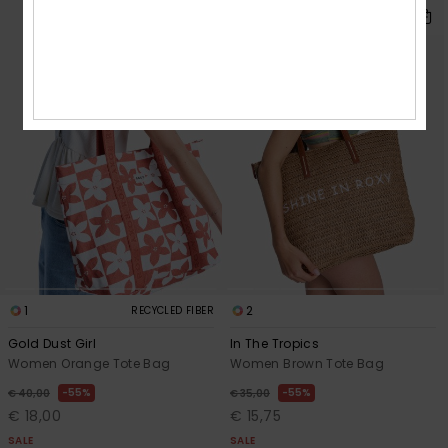
1
2
RECYCLED FIBER
Gold Dust Girl
In The Tropics
Women Orange Tote Bag
Women Brown Tote Bag
55%
55%
€ 40,00
€ 35,00
€ 18,00
€ 15,75
SALE
SALE