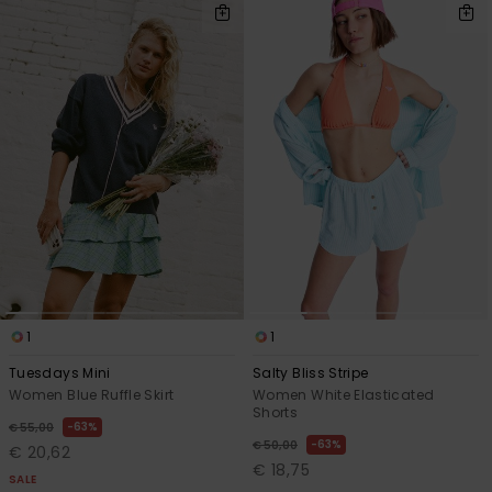
1
1
Tuesdays Mini
Salty Bliss Stripe
Women Blue Ruffle Skirt
Women White Elasticated
Shorts
63%
€ 55,00
63%
€ 50,00
€ 20,62
€ 18,75
SALE