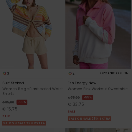
3
2
ORGANIC COTTON
Surf Stoked
Ess Energy New
Women Beige Elasticated Waist
Women Pink Workout Sweatshirt
Shorts
55%
€ 75,00
55%
€ 35,00
€ 33,75
€ 15,75
SALE
SALE
SALE ON SALE 25% EXTRA
SALE ON SALE 25% EXTRA