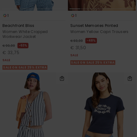
1
1
Beachfront Bliss
Sunset Memories Printed
Women White Cropped
Women Yellow Capri Trousers
Workwear Jacket
48%
€ 60,00
63%
€ 90,00
€ 31,50
€ 33,75
SALE
SALE
SALE ON SALE 25% EXTRA
SALE ON SALE 25% EXTRA