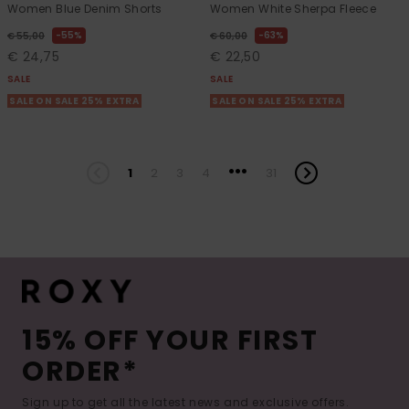
Women Blue Denim Shorts
Women White Sherpa Fleece
55%
63%
€ 55,00
€ 60,00
€ 24,75
€ 22,50
SALE
SALE
SALE ON SALE 25% EXTRA
SALE ON SALE 25% EXTRA
...
1
2
3
4
31
15% OFF YOUR FIRST
ORDER*
Sign up to get all the latest news and exclusive offers.