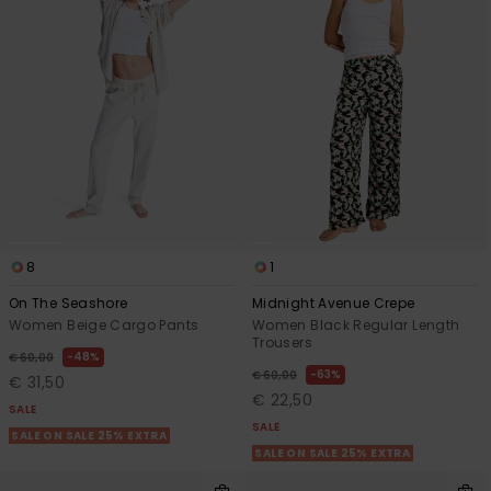
8
1
On The Seashore
Midnight Avenue Crepe
Women Beige Cargo Pants
Women Black Regular Length
Trousers
48%
€ 60,00
63%
€ 60,00
€ 31,50
€ 22,50
SALE
SALE
SALE ON SALE 25% EXTRA
SALE ON SALE 25% EXTRA