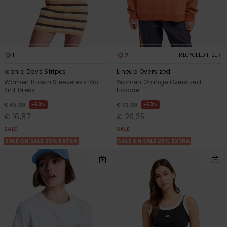
1
2
RECYCLED FIBER
Iconic Days Stripes
Lineup Oversized
Women Brown Sleeveless Rib
Women Orange Oversized
Knit Dress
Hoodie
63%
63%
€ 45,00
€ 70,00
€ 16,87
€ 26,25
SALE
SALE
SALE ON SALE 25% EXTRA
SALE ON SALE 25% EXTRA