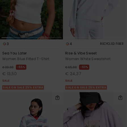
3
4
RECYCLED FIBER
Sea You Later
Rise & Vibe Sweet
Women Blue Fitted T-Shirt
Women White Sweatshirt
55%
63%
€ 30,00
€ 65,00
€ 13,50
€ 24,37
SALE
SALE
SALE ON SALE 25% EXTRA
SALE ON SALE 25% EXTRA