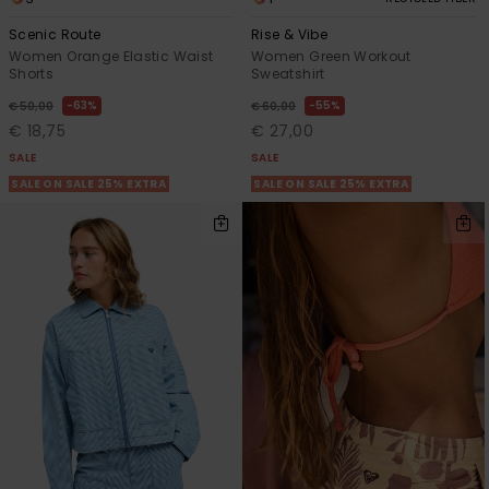
Scenic Route
Rise & Vibe
Women Orange Elastic Waist
Women Green Workout
Shorts
Sweatshirt
63%
55%
€ 50,00
€ 60,00
€ 18,75
€ 27,00
SALE
SALE
SALE ON SALE 25% EXTRA
SALE ON SALE 25% EXTRA