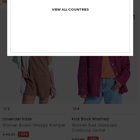
SALE ON SALE 25% EXTRA
SALE ON SALE 25% EXTRA
VIEW ALL COUNTRIES
2
4
Lavender Haze
Kick Back Washed
Women Brown Strappy Romper
Women Red Oversized
Corduroy Jacket
63%
€ 60,00
55%
€ 80,00