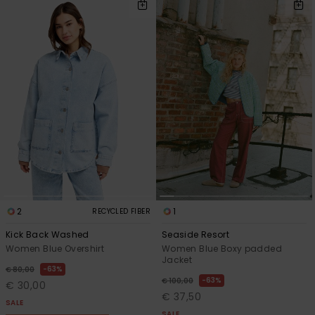
2
1
RECYCLED FIBER
Kick Back Washed
Seaside Resort
Women Blue Overshirt
Women Blue Boxy padded
Jacket
63%
€ 80,00
63%
€ 100,00
€ 30,00
€ 37,50
SALE
SALE