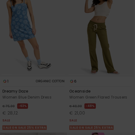
Vaatteet
Lisätarvik
Kengät
Fitness
Snow
1
6
ORGANIC COTTON
Dreamy Daze
Oceanside
Women Blue Denim Dress
Women Green Flared Trousers
63%
48%
€ 75,00
€ 40,00
€ 28,12
€ 21,00
SALE
SALE
SALE ON SALE 25% EXTRA
SALE ON SALE 25% EXTRA