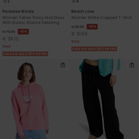
2
4
Paradise Winds
Beach Love
Women Yellow Flowy Midi Dress
Women White Cropped T-Shirt
With Elastic Bodice Detailing
63%
€ 28,00
63%
€ 75,00
€ 10,50
€ 28,12
SALE
SALE
SALE ON SALE 25% EXTRA
SALE ON SALE 25% EXTRA