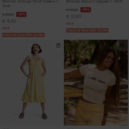
Women Orange Short Sleeve T-
Women Black Cropped T-Shirt
Shirt
55%
€ 28,00
63%
€ 23,00
€ 12,60
€ 8,62
SALE
SALE
SALE ON SALE 25% EXTRA
SALE ON SALE 25% EXTRA