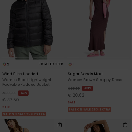
View
Varustekas
Mekot
Talvivaatt
the FAQ
GIFTCARDS
Huivit ja
Lumilautai
Jumpsuits &
hanskat
Lainelauta
WISHLIST
Playsuits
Hatut & pi
Koulureput
Shortsit
Aurinkolas
Lisätarvik
Hameet
2
1
RECYCLED FIBER
Märkäpuvu
Wind Bliss Hooded
Sugar Sands Maxi
Women Black Lightweight
Women Brown Strappy Dress
Packable Padded Jacket
Suojavaat
63%
€ 55,00
63%
€ 100,00
& neopreen
€ 20,62
€ 37,50
lisätarvikk
SALE
SALE
SALE ON SALE 25% EXTRA
SALE ON SALE 25% EXTRA
Swim