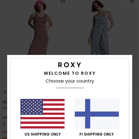
WELCOME TO ROXY
Choose your country
3
1
Good Keepsake
Hibiscus Haze
Women Brown Midi Dress
Women Brown Wide Leg
Jumpsuit
63%
€ 60,00
63%
€ 85,00
€ 22,50
€ 31,87
SALE
US SHIPPING ONLY
FI SHIPPING ONLY
SALE