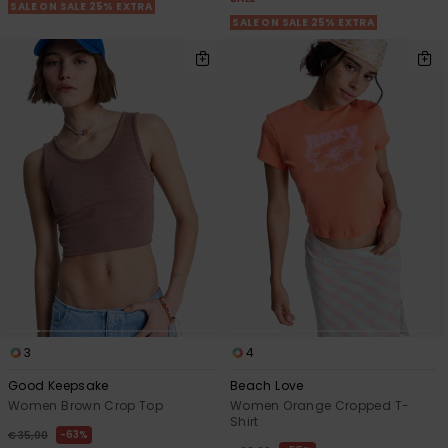
SALE ON SALE 25% EXTRA
SALE ON SALE 25% EXTRA
3
4
Good Keepsake
Beach Love
Women Brown Crop Top
Women Orange Cropped T-
Shirt
63%
€ 35,00