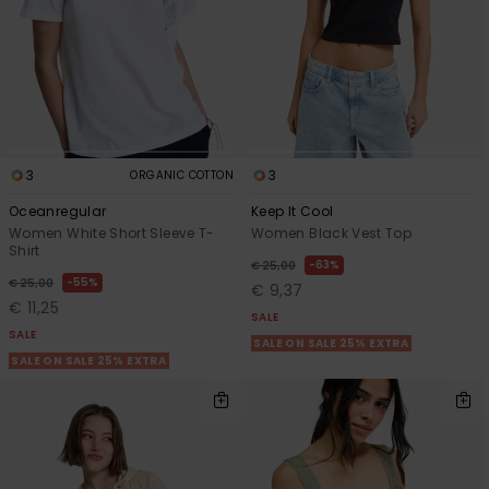
3
3
ORGANIC COTTON
Oceanregular
Keep It Cool
Women White Short Sleeve T-
Women Black Vest Top
Shirt
63%
€ 25,00
55%
€ 25,00
€ 9,37
€ 11,25
SALE
SALE
SALE ON SALE 25% EXTRA
SALE ON SALE 25% EXTRA