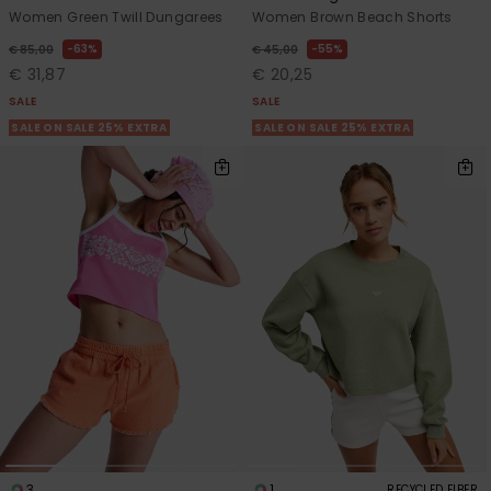
Women Green Twill Dungarees
Women Brown Beach Shorts
63%
55%
€ 85,00
€ 45,00
€ 31,87
€ 20,25
SALE
SALE
SALE ON SALE 25% EXTRA
SALE ON SALE 25% EXTRA
3
1
RECYCLED FIBER