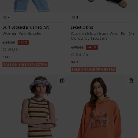
7
4
Surf Stoked Brushed Art
Lekeitio Knit
Women Pink Hoodie
Women Black Easy Wear Pull On
Corduroy Trousers
63%
€ 55,00
48%
€ 70,00
€ 20,62
€ 36,75
SALE
SALE
SALE ON SALE 25% EXTRA
SALE ON SALE 25% EXTRA