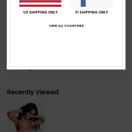
Straps:
Adjustable straps with rings and sliders
Closure:
Knotted
US SHIPPING ONLY
FI SHIPPING ONLY
Cup Size:
Best suited to cup sizes A/B/C
Embroidered ROXY logo
VIEW ALL COUNTRIES
Composition
[Main Fabric] 84% Recycled Nylon, 16%
Elastane
Shipping & Returns
Recently Viewed