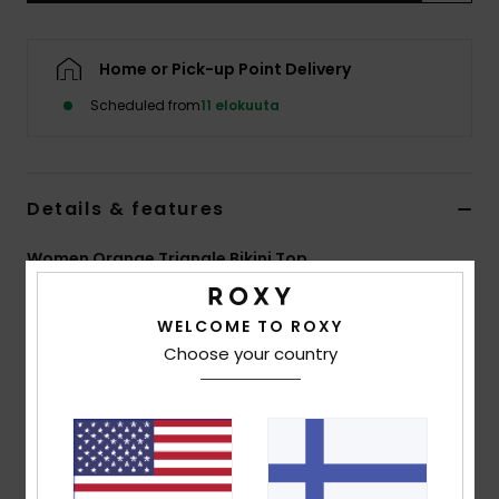
Vaatteet
Home or Pick-up Point Delivery
Lisätarvik
Scheduled from
11 elokuuta
Kengät
Details & features
Fitness
Women Orange Triangle Bikini Top
Snow
Style
ERJX305674
Color Code
nnb0
WELCOME TO ROXY
Features
Choose your country
Fabric:
Soft shiny textured, strong, recycled,
resistant and stretch fabric
Shape:
Triangle
Padding Removable pads