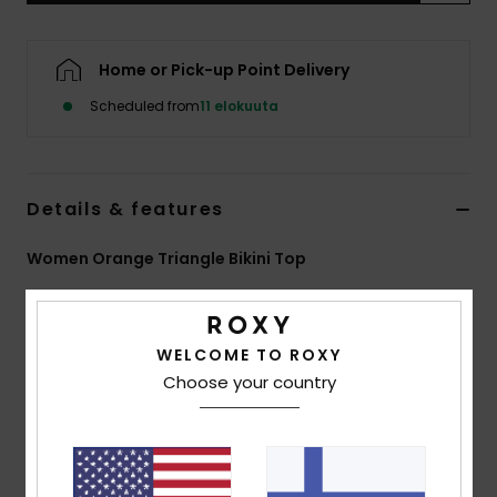
Vaatteet
Home or Pick-up Point Delivery
Lisätarvik
Scheduled from
11 elokuuta
Kengät
Details & features
Fitness
Women Orange Triangle Bikini Top
Snow
Style
ERJX305625
Color Code
nnb7
Features
WELCOME TO ROXY
Choose your country
Fabric:
Soft, recycled, resistant and stretch piqué
textured fabric
Shape:
Triangle
Padding Removable pads