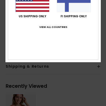
Straps:
Adjustable straps with rings and sliders
Closure:
Tie
Cup Size:
Best suited to cup sizes A/B/C
US SHIPPING ONLY
FI SHIPPING ONLY
Print placement may differ from one bikini to
another
VIEW ALL COUNTRIES
Embroidered ROXY logo
Composition
[Main Fabric] 95% Recycled Nylon, 5%
Elastane
Shipping & Returns
Recently Viewed