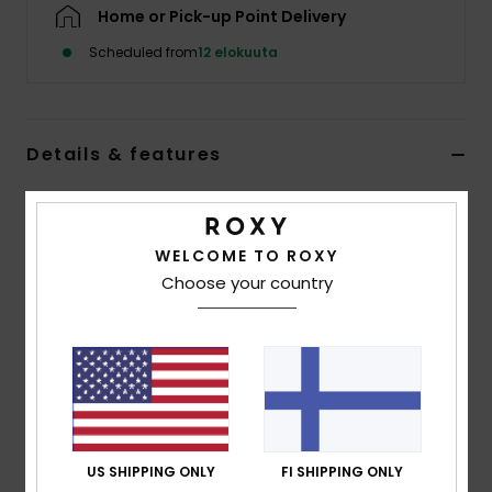
Vaatteet
Home or Pick-up Point Delivery
Scheduled from
12 elokuuta
Lisätarvik
Kengät
Details & features
Women Pink Beach Shirt Dress
Fitness
Style
ERJX603490
Color Code
mlw0
WELCOME TO ROXY
Snow
Choose your country
Features
Fabric:
Pure cotton dobby fabric
Fit:
Relaxed oversized shirt dress
Sleeves:
Long sleeves with buttonhole
ROXY heart embroidery on back
Shell buttons for front closure
US SHIPPING ONLY
FI SHIPPING ONLY
Longer on back