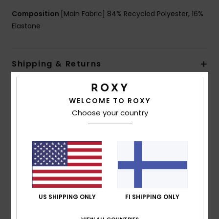
Composition
[Main Fabric] 84% Recycled Polyester, 16%
Elastane
Shipping & Returns
WELCOME TO ROXY
Customer Reviews
Choose your country
Average Score
5.0
/5
based on
1 verified reviews
since maaliskuuta 2026
US SHIPPING ONLY
FI SHIPPING ONLY
100% of our customers recommend this product
VIEW ALL COUNTRIES