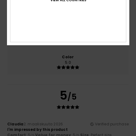
Comfort
Value for money
5.0
5.0
Size
Material
5.0
Too small
Too large
Color
5.0
5
/5
Claudia
2. maaliskuuta 2026
Verified purchase
I'm impressed by this product
Comfort
: 5
Value for money
: 5
Size
: Perfect size
/5
/5