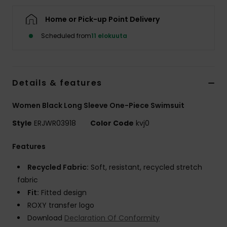
Vaatteet
Home or Pick-up Point Delivery
Lisätarvik
Scheduled from
11 elokuuta
Kengät
Details & features
Fitness
Women Black Long Sleeve One-Piece Swimsuit
Style
ERJWR03918
Color Code
kvj0
Snow
Features
Recycled Fabric:
Soft, resistant, recycled stretch
fabric
Fit:
Fitted design
ROXY transfer logo
Download
Declaration Of Conformity