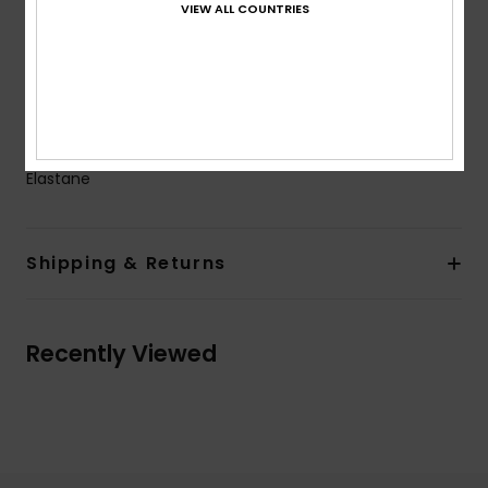
VIEW ALL COUNTRIES
Closure:
Ring and slider closure
Product appearance may differ slightly depending
on print placement
Embroidered ROXY logo
Composition
[Main Fabric] 89% Recycled Polyester, 11%
Elastane
Shipping & Returns
Recently Viewed