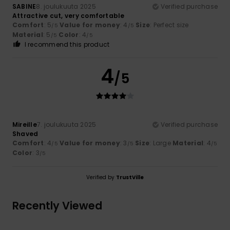
SABINE
8. joulukuuta 2025
Verified purchase
Attractive cut, very comfortable
Comfort
: 5
Value for money
: 4
Size
: Perfect size
/5
/5
Material
: 5
Color
: 4
/5
/5
I recommend this product
4
/5
Mireille
7. joulukuuta 2025
Verified purchase
Shaved
Comfort
: 4
Value for money
: 3
Size
: Large
Material
: 4
/5
/5
/5
Color
: 3
/5
Verified by
TrustVille
Recently Viewed