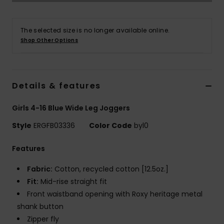
Vaatteet
The selected size is no longer available online.
Lisätarvik
Shop Other Options
Kengät
Details & features
Fitness
Girls 4-16 Blue Wide Leg Joggers
Snow
Style
ERGFB03336
Color Code
byl0
Features
Fabric:
Cotton, recycled cotton [12.5oz.]
Fit:
Mid-rise straight fit
Front waistband opening with Roxy heritage metal
shank button
Zipper fly