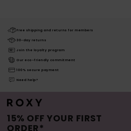
Free shipping and returns for members
30-day returns
Join the loyalty program
Our eco-friendly commitment
100% secure payment
Need help?
15% OFF YOUR FIRST
ORDER*