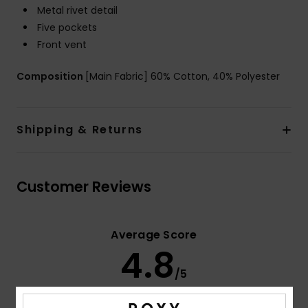
Metal rivet detail
Five pockets
Front vent
Composition
[Main Fabric] 60% Cotton, 40% Polyester
Shipping & Returns
Customer Reviews
Average Score
4.8
/5