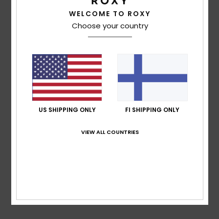
based on
4 verified reviews
since joulukuuta 2025
WELCOME TO ROXY
50% of our customers recommend this product
Choose your country
Comfort
Value for money
4.8
4.3
Size
Material
4.8
Too small
Too large
US SHIPPING ONLY
FI SHIPPING ONLY
Color
4.3
VIEW ALL COUNTRIES
5
/5