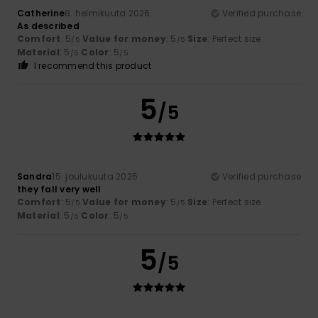
Catherine
8. helmikuuta 2026
Verified purchase
As described
Comfort
: 5
Value for money
: 5
Size
: Perfect size
/5
/5
Material
: 5
Color
: 5
/5
/5
I recommend this product
5
/5
Sandra
15. joulukuuta 2025
Verified purchase
they fall very well
Comfort
: 5
Value for money
: 5
Size
: Perfect size
/5
/5
Material
: 5
Color
: 5
/5
/5
5
/5