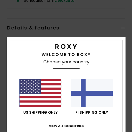
Scheduled from
12 elokuuta
Vaatteet
Lisätarvik
Details & features
Kengät
Women Black Sandals
Style
ARJL100680
Color Code
bl0
WELCOME TO ROXY
Fitness
Choose your country
Features
Snow
Upper:
TPU upper with rhinestone detail
Footbed:
Textured rubber footbed
Outsole:
Rubber outsole with heritage ROXY print
Composition
Upper: 98% Synthetic/2% Plastic, Lining:
100% Synthetic, Outsole: 100% Sponge Rubber
US SHIPPING ONLY
FI SHIPPING ONLY
VIEW ALL COUNTRIES