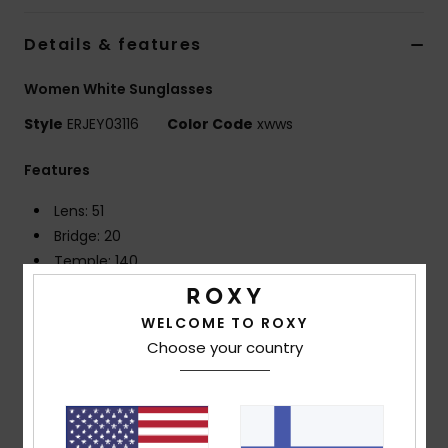
Vaatteet
Details & features
Lisätarvik
Women White Sunglasses
Style
ERJEY03116
Color Code
xwws
Kengät
Features
Fitness
Lens: 51
Bridge: 20
Snow
Temple: 140
Lens height: 44.3
Recycled plastic bottles injected frame with rubber
WELCOME TO ROXY
nose pads
Choose your country
Removable one piece rubber shield
Distortion free shatter resistant polycarbonate
lenses
4 base wrap coverage lens