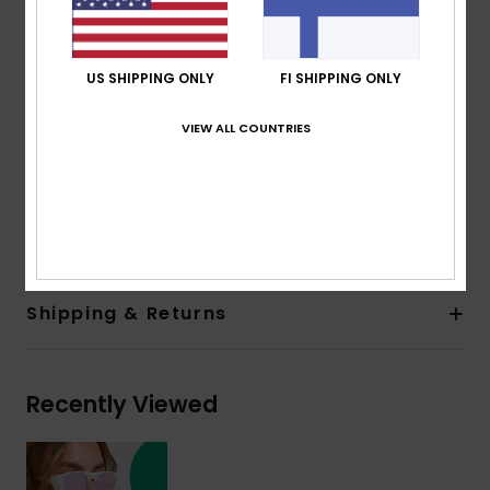
100% U.V. sun protection
Cat.3
Made in Italy
US SHIPPING ONLY
FI SHIPPING ONLY
Recycled plastic bottles case
2 years warranty
VIEW ALL COUNTRIES
Download
Declaration Of Conformity
Composition
[Main Fabric] 50% Polycarbonate, 50%
Recycled Polyethylene Terephthalate (PET)
Shipping & Returns
Recently Viewed