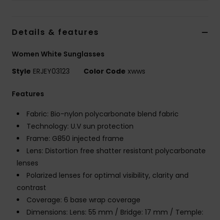
Vaatteet
Details & features
Lisätarvik
Women White Sunglasses
Kengät
Style
ERJEY03123
Color Code
xwws
Fitness
Features
Fabric: Bio-nylon polycarbonate blend fabric
Snow
Technology: U.V sun protection
Frame: G850 injected frame
Lens: Distortion free shatter resistant polycarbonate
lenses
Polarized lenses for optimal visibility, clarity and
contrast
Coverage: 6 base wrap coverage
Dimensions: Lens: 55 mm / Bridge: 17 mm / Temple: