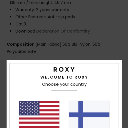
135 mm / Lens height: 45.7 mm
Warranty: 2 years warranty
Other Features: Anti-slip pads
Cat.3.
Download
Declaration Of Conformity
Composition
[Main Fabric] 50% Bio-Nylon, 50%
Polycarbonate
Shipping & Returns
WELCOME TO ROXY
Choose your country
Customer Reviews
Average Score