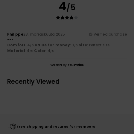
4
/5
Philippe
28. marraskuuta 2025
Verified purchase
---
Comfort
: 4
Value for money
: 3
Size
: Perfect size
/5
/5
Material
: 4
Color
: 4
/5
/5
Verified by
TrustVille
Recently Viewed
Free shipping and returns for members