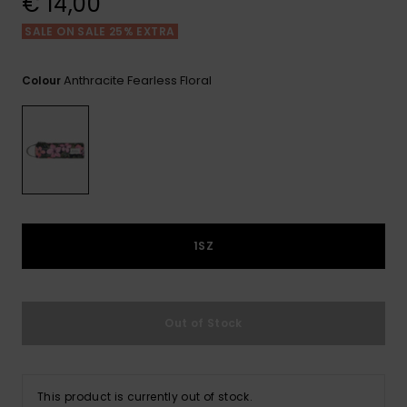
€ 14,00
View
Varustekas
Mekot
Talvivaatt
the FAQ
GIFTCARDS
SALE ON SALE 25% EXTRA
Huivit ja
Lumilautai
Jumpsuits &
hanskat
Lainelauta
WISHLIST
Playsuits
Anthracite Fearless Floral
Colour
Hatut & pi
Koulureput
Shortsit
Aurinkolas
Lisätarvik
Hameet
Märkäpuvu
1SZ
Suojavaat
& neopreen
lisätarvikk
Out of Stock
Swim
This product is currently out of stock.