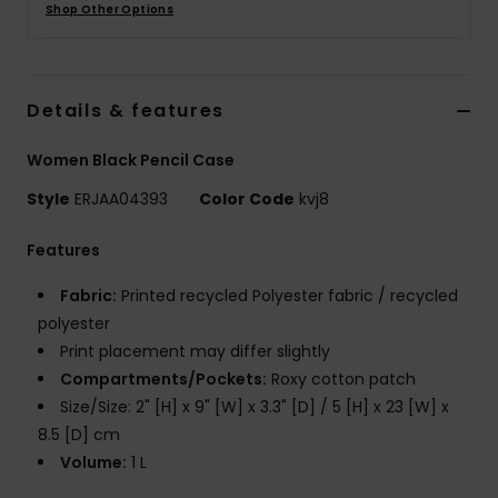
Vaatteet
Shop Other Options
Lisätarvik
Details & features
Kengät
Women Black Pencil Case
Style
ERJAA04393
Color Code
kvj8
Fitness
Features
Snow
Fabric:
Printed recycled Polyester fabric / recycled
polyester
Print placement may differ slightly
Compartments/Pockets:
Roxy cotton patch
Size/Size: 2" [H] x 9" [W] x 3.3" [D] / 5 [H] x 23 [W] x
8.5 [D] cm
Volume:
1 L