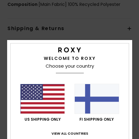
Composition
[Main Fabric] 100% Recycled Polyester
Shipping & Returns
Customer Reviews
WELCOME TO ROXY
Choose your country
Average Score
4.5
/5
based on
2 verified reviews
since marraskuuta 2025
0% of our customers recommend this product
US SHIPPING ONLY
FI SHIPPING ONLY
VIEW ALL COUNTRIES
Comfort
Value for money