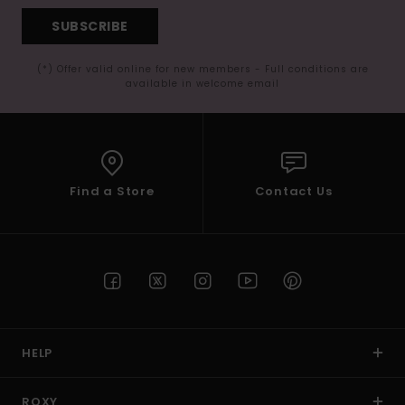
SUBSCRIBE
(*) Offer valid online for new members - Full conditions are
available in welcome email
Find a Store
Contact Us
HELP
ROXY