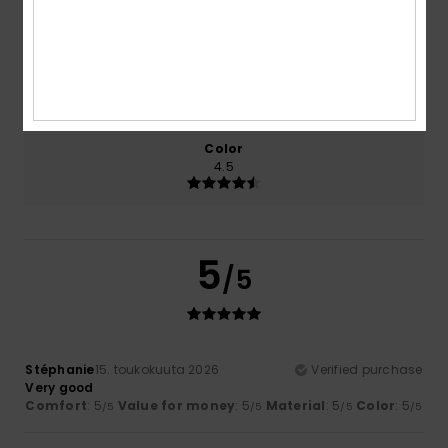
4.5
4.0
Size
Material
4.5
Too small
Too large
Color
4.5
5
/5
Stéphanie
15. toukokuuta 2026
Verified purchase
Very good
Comfort
: 5
Value for money
: 5
Material
: 5
Color
: 5
/5
/5
/5
/5