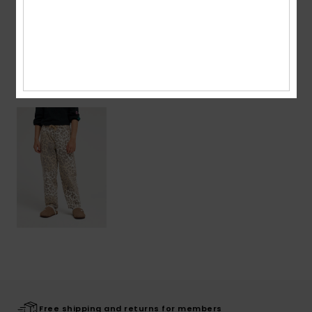
Shipping & Returns
Recently Viewed
Free shipping and returns for members