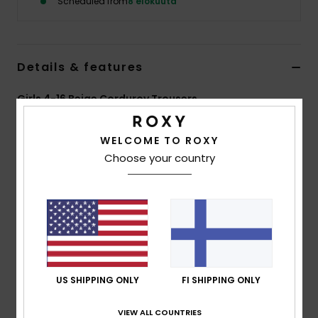
Scheduled from
8 elokuuta
Vaatteet
Lisätarvik
Details & features
Kengät
Girls 4-16 Beige Corduroy Trousers
Style
ERGNP03143
Color Code
xygy
Fitness
WELCOME TO ROXY
Features
Choose your country
Snow
Fabric:
Heavy cotton corduroy, 100% cotton, [380
g/m2]
Fit:
Relaxed fit
Waist:
Elasticated waist
Other:
Animal pattern
US SHIPPING ONLY
FI SHIPPING ONLY
Composition
[Main Fabric] 100% Cotton
VIEW ALL COUNTRIES