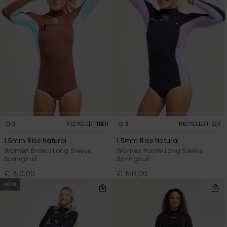
Vaatteet
Lisätarvik
Kengät
Fitness
3
3
Snow
RECYCLED FIBER
RECYCLED FIBER
1.5mm Rise Natural
1.5mm Rise Natural
Women Brown Long Sleeve
Women Purple Long Sleeve
Springsuit
Springsuit
€ 150,00
€ 150,00
NEW