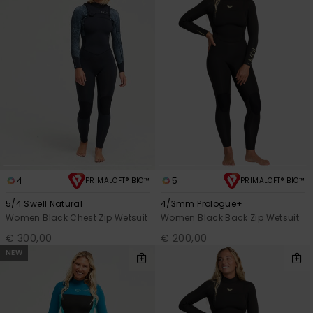
4
5
PRIMALOFT® BIO™
PRIMALOFT® BIO™
5/4 Swell Natural
4/3mm Prologue+
Women Black Chest Zip Wetsuit
Women Black Back Zip Wetsuit
€ 300,00
€ 200,00
NEW