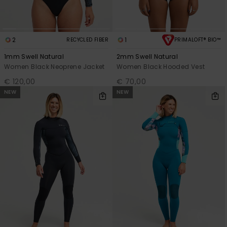
2
1
RECYCLED FIBER
PRIMALOFT® BIO™
1mm Swell Natural
2mm Swell Natural
Women Black Neoprene Jacket
Women Black Hooded Vest
€ 120,00
€ 70,00
NEW
NEW