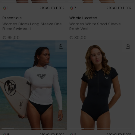
1
7
RECYCLED FIBER
RECYCLED FIBER
Essentials
Whole Hearted
Women Black Long Sleeve One-
Women White Short Sleeve
Piece Swimsuit
Rash Vest
€ 65,00
€ 30,00
5
2
RECYCLED FIBER
RECYCLED FIBER