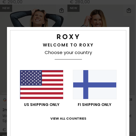
€ 290,00
€ 280,00
NEW
NEW
WELCOME TO ROXY
Choose your country
1
2
RECYCLED FIBER
RECYCLED FIBER
US SHIPPING ONLY
FI SHIPPING ONLY
2mm Swell Natural
1mm Swell Natural
Women Black Long Sleeve
Women Black Long Sleeve Front
VIEW ALL COUNTRIES
Springsuit
Zip Springsuit
€ 150,00
€ 150,00
NEW
NEW