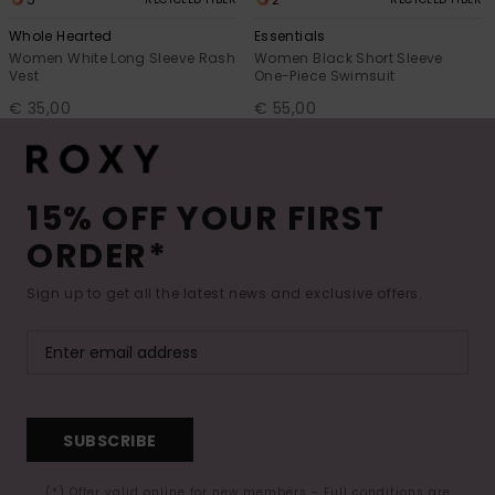
Whole Hearted
Essentials
Women White Long Sleeve Rash
Women Black Short Sleeve
Vest
One-Piece Swimsuit
€ 35,00
€ 55,00
15% OFF YOUR FIRST
ORDER*
Sign up to get all the latest news and exclusive offers.
SUBSCRIBE
(*) Offer valid online for new members - Full conditions are