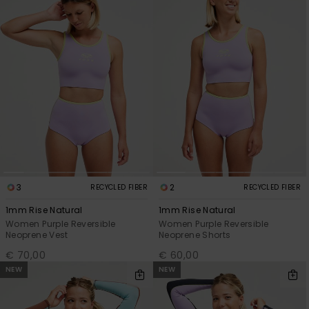
View
Varustekas
Mekot
Talvivaatt
the FAQ
GIFTCARDS
Huivit ja
Lumilautai
Jumpsuits &
hanskat
Lainelauta
WISHLIST
Playsuits
Hatut & pi
Koulureput
Shortsit
Aurinkolas
Lisätarvik
Hameet
Märkäpuvu
3
2
RECYCLED FIBER
RECYCLED FIBER
Suojavaat
1mm Rise Natural
1mm Rise Natural
& neopreen
Women Purple Reversible
Women Purple Reversible
lisätarvikk
Neoprene Vest
Neoprene Shorts
€ 70,00
€ 60,00
NEW
NEW
Swim