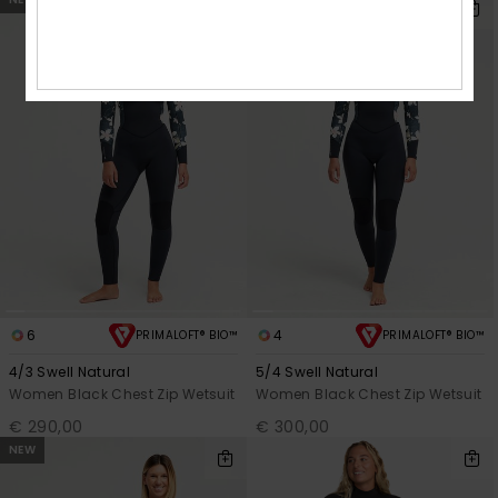
6
4
PRIMALOFT® BIO™
PRIMALOFT® BIO™
4/3 Swell Natural
5/4 Swell Natural
Women Black Chest Zip Wetsuit
Women Black Chest Zip Wetsuit
€ 290,00
€ 300,00
NEW