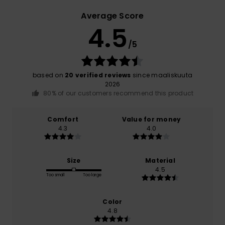
Average Score
4.5
/5
based on
20 verified reviews
since maaliskuuta
2026
80% of our customers recommend this product
Comfort
Value for money
4.3
4.0
Size
Material
4.5
Too small
Too large
Color
4.8