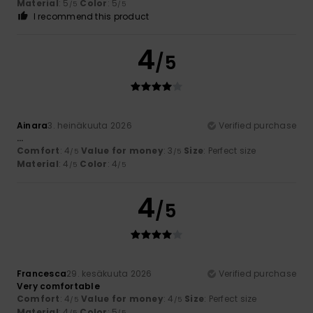
Material
: 5
Color
: 5
/5
/5
I recommend this product
4
/5
Ainara
3. heinäkuuta 2026
Verified purchase
...
Comfort
: 4
Value for money
: 3
Size
: Perfect size
/5
/5
Material
: 4
Color
: 4
/5
/5
4
/5
Francesca
29. kesäkuuta 2026
Verified purchase
Very comfortable
Comfort
: 4
Value for money
: 4
Size
: Perfect size
/5
/5
Material
: 4
Color
: 5
/5
/5