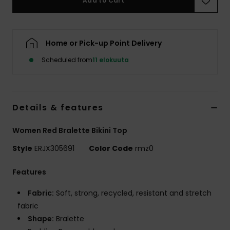
Add to Cart
Vaatteet
Lisätarvik
Home or Pick-up Point Delivery
Scheduled from
11 elokuuta
Kengät
Fitness
Details & features
Snow
Women Red Bralette Bikini Top
Style
ERJX305691
Color Code
rmz0
Features
Fabric:
Soft, strong, recycled, resistant and stretch
fabric
Shape:
Bralette