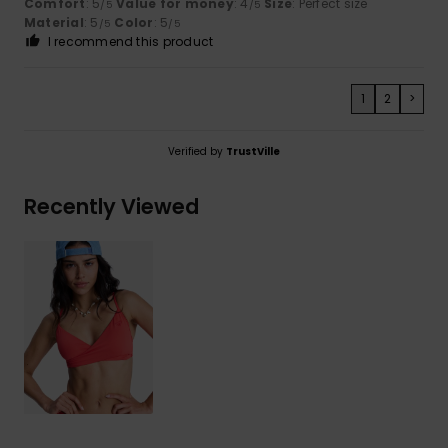
Comfort
: 5
Value for money
: 4
Size
: Perfect size
/5
/5
Material
: 5
Color
: 5
/5
/5
I recommend this product
1
2
>
Verified by
TrustVille
Recently Viewed