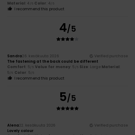
Material
: 4
Color
: 4
/5
/5
I recommend this product
4
/5
Sandra
26. kesäkuuta 2026
Verified purchase
The fastening at the back could be different
Comfort
: 5
Value for money
: 5
Size
: Large
Material
:
/5
/5
5
Color
: 5
/5
/5
I recommend this product
5
/5
Alena
22. kesäkuuta 2026
Verified purchase
Lovely colour