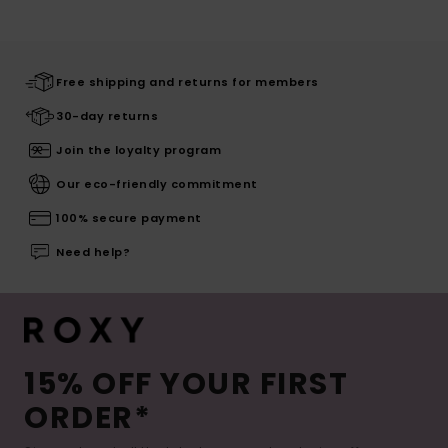
Free shipping and returns for members
30-day returns
Join the loyalty program
Our eco-friendly commitment
100% secure payment
Need help?
15% OFF YOUR FIRST
ORDER*