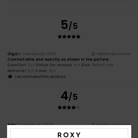
5
/5
Olga
10. heinäkuuta 2026
Verified purchase
Comfortable and exactly as shown in the picture
Comfort
: 5
Value for money
: 4
Size
: Perfect size
/5
/5
Material
: 5
Color
: 5
/5
/5
I recommend this product
4
/5
Amy
7. heinäkuuta 2026
Verified purchase
Compared to other styles of Roxy bikinis I have bought, the
top was more generous in size