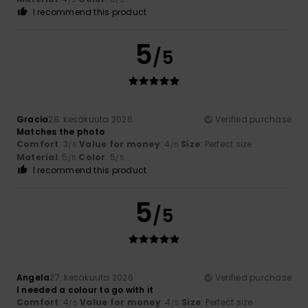
I recommend this product
5
/5
Gracia
28. kesäkuuta 2026
Verified purchase
Matches the photo
Comfort
: 3
Value for money
: 4
Size
: Perfect size
/5
/5
Material
: 5
Color
: 5
/5
/5
I recommend this product
5
/5
Angela
27. kesäkuuta 2026
Verified purchase
I needed a colour to go with it
Comfort
: 4
Value for money
: 4
Size
: Perfect size
/5
/5